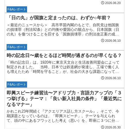
ごしのはらえ)」が行われ、心身の穢れを清め、夏に向かう...
2026.06.20
F&Aレポート
「日の丸」が国旗と定まったのは、わずか○年前？
＜最近のニュースから＞ 高市早苗内閣のもとで、自民党は他国旗
の損壊罪（刑法92条）との均衡や愛国心の観点から、日本国旗（日
の丸）を傷つけることを罰する「国旗損壊罪」の刑法改正案の成立
を目指しています。「国旗損壊罪」とは、日本国旗（日の丸）を...
2026.06.10
F&Aレポート
時の記念日〜歳をとるほど時間が過ぎるのが早くなる？
「時の記念日」は、1920年に東京天文台と生活改善同盟会によって
制定されました。 当時、日本では鉄道網が発達し、工場で働く人
も増えたため「時間を守ること」が、社会の大きな課題になってい
ました。 そこで、「時間を大切にしましょう」という啓発の...
2026.06.10
F&Aレポート
即興スピーチ練習法〜アドリブ力・言語力アップの「３
つ挙げる」テーマ：「良い新入社員の条件」「最近気に
なるマナー」
かれこれ23年間続く『アクエリアス話し方スクール』。そこで、今
期課題となっているのは、「即興スピーチ」。テーマを与えられ
て、頭の中にあるフワッとした考え（思い）を、即座に３つに分類
して言語化するというゲーム感覚のトレーニングが、意外に難し
2026.05.30