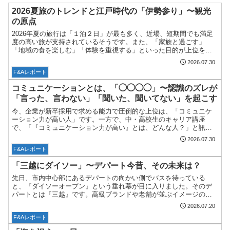
2026夏旅のトレンドと江戸時代の「伊勢参り」〜観光
の原点
2026年夏の旅行は「１泊２日」が最も多く、近場、短期間でも満足
度の高い旅が支持されているそうです。また、「家族と過ごす」
「地域の食を楽しむ」「体験を重視する」といった目的が上位を占
め、モノよりもコトに価値を見出す傾向が一層高まっているとい...
2026.07.30
F&Aレポート
コミュニケーションとは、「◯◯◯◯」〜認識のズレが
「言った、言わない」「聞いた、聞いてない」を起こす
今、企業が新卒採用で求める能力で圧倒的な上位は、「コミュニケ
ーション力が高い人」です。一方で、中・高校生のキャリア講座
で、「『コミュニケーション力が高い』とは、どんな人？」と訊く
と、「話が上手い人」「場を盛り上げるのが上手な人」などの答え
2026.07.30
が...
F&Aレポート
「三越にダイソー」〜デパート今昔、その未来は？
先日、市内中心部にあるデパートの向かい側でバスを待っている
と、『ダイソーオープン』という垂れ幕が目に入りました。そのデ
パートとは『三越』です。高級ブランドや老舗が並ぶイメージのデ
パートに100円ショップが入るなんて、少し前までなら想像もでき...
2026.07.20
F&Aレポート