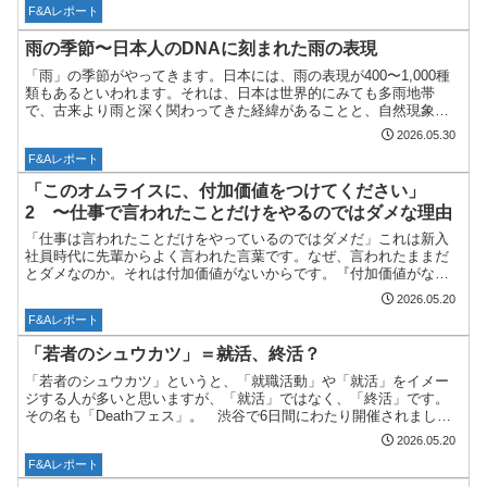
く...
F&Aレポート
雨の季節〜日本人のDNAに刻まれた雨の表現
「雨」の季節がやってきます。日本には、雨の表現が400〜1,000種
類もあるといわれます。それは、日本は世界的にみても多雨地帯
で、古来より雨と深く関わってきた経緯があることと、自然現象を
観察し、情緒として味わう日本独自の文化があることが理由...
2026.05.30
F&Aレポート
「このオムライスに、付加価値をつけてください」
2 〜仕事で言われたことだけをやるのではダメな理由
「仕事は言われたことだけをやっているのではダメだ」これは新入
社員時代に先輩からよく言われた言葉です。なぜ、言われたままだ
とダメなのか。それは付加価値がないからです。『付加価値がない
仕事は、ただの作業になってしまいます』。（「このオムライス
2026.05.20
に...
F&Aレポート
「若者のシュウカツ」＝
就活
、終活？
「若者のシュウカツ」というと、「就職活動」や「就活」をイメー
ジする人が多いと思いますが、「就活」ではなく、「終活」です。
その名も「Deathフェス」。 渋谷で6日間にわたり開催されました
が、報道機関によると20代、30代を中心に4,000人...
2026.05.20
F&Aレポート