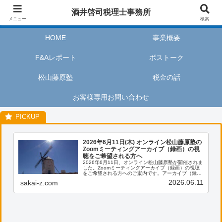
酒井啓司税理士事務所は、お客様が私たちのサービスを利用するときに、安心
酒井啓司税理士事務所
してリラックスし、楽しい時間を過ごせるように努めます。
メニュー
検索
HOME
事業概要
F&Aレポート
ボストーク
松山藤原塾
税金の話
お客様専用お問い合わせ
2026年6月11日(木) オンライン松山藤原塾の
Zoomミーティングアーカイブ（録画）の視
聴をご希望される方へ
2026年6月11日、オンライン松山藤原塾が開催されま
した。Zoomミーティングアーカイブ（録画）の視聴
をご希望される方へのご案内です。アーカイブ（録
画）の視聴をご希望される方は、お客様専用お問い合
2026.06.11
sakai-z.com
わせより、「松山藤原塾アーカイブ（録画）の...