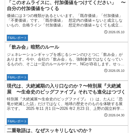
「このオムライスに、付加価値をつけてください」 〜
自分の付加価値をつくる
価値には３つの種類があるといいます。「既存価値」「付加価値」
「不要価値」です。「既存価値」 想定内の価値＝ないと成立しな
いもの、合格ライン「付加価値」 想定外の価値＝なくても成立す
るが、あることで喜びや感動を生むもの「不要価値」 なくても
2026.05.10
成...
F&Aレポート
「飲み会」暗黙のルール
ジェネレーションギャップを感じるシーンのひとつに「飲み会」が
あります。今や、会社の「飲み会」も、強制参加ではなくなってい
るものの、そこは一定のルールやマナー、NGが存在します。せっか
く参加するのであれば、自他ともに楽しい時間になり、できれば...
2026.05.10
F&Aレポート
現代は、大絶滅期の入り口なのか？〜特別展『大絶滅
展 〜生命史のビッグファイブ』それでも進化はつづく
特別展『大絶滅展〜生命史のビッグファイブ』（）は、たんに「恐
竜が絶滅した話」だけではなく、地球の歴史そのものを体験する展
示です。 2025 年11 月1 日〜2026 年2 月23 日、上野の国立科学博
物館にて開催されたのち、2026 年３...
2026.04.30
F&Aレポート
二重敬語は、なぜスッキリしないのか？