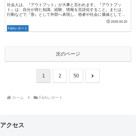
社会人は、『アウトプット』が大事と言われます。『アウトプッ
ト』は、自分が得た知識、経験、情報を言語化すること。または、
行動などで『形』として外部へ表現し、他者や社会に価値として提
供することを指します。（ビジネスにおいては、成果物や実績その
2026.04.20
も...
F&Aレポート
次のページ
次
1
2
50
へ
ホーム
F&Aレポート
アクセス