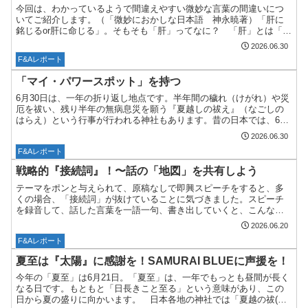
今回は、わかっているようで間違えやすい微妙な言葉の間違いにつ
いてご紹介します。（「微妙におかしな日本語 神永暁著）「肝に
銘じるor肝に命じる」。そもそも「肝」ってなに？ 「肝」とは「肝
臓」の「肝」。古くは魂が宿るところという意味で「心」のこ...
2026.06.30
F&Aレポート
「マイ・パワースポット」を持つ
6月30日は、一年の折り返し地点です。半年間の穢れ（けがれ）や災
厄を祓い、残り半年の無病息災を願う『夏越しの祓え』（なごしの
はらえ）という行事が行われる神社もあります。昔の日本では、6月
と12月の年２回、人々の罪や穢れを祓う『大祓』の儀式が...
2026.06.30
F&Aレポート
戦略的『接続詞』！〜話の「地図」を共有しよう
テーマをポンと与えられて、原稿なしで即興スピーチをすると、多
くの場合、「接続詞」が抜けていることに気づきました。スピーチ
を録音して、話した言葉を一語一句、書き出していくと、こんな感
じです。「、、、で、私が今回気づいたことは〜、○○ということ...
2026.06.20
F&Aレポート
夏至は『太陽』に感謝を！SAMURAI BLUEに声援を！
今年の「夏至」は6月21日。「夏至」は、一年でもっとも昼間が長く
なる日です。もともと「日長きこと至る」という意味があり、この
日から夏の盛りに向かいます。 日本各地の神社では「夏越の祓(な