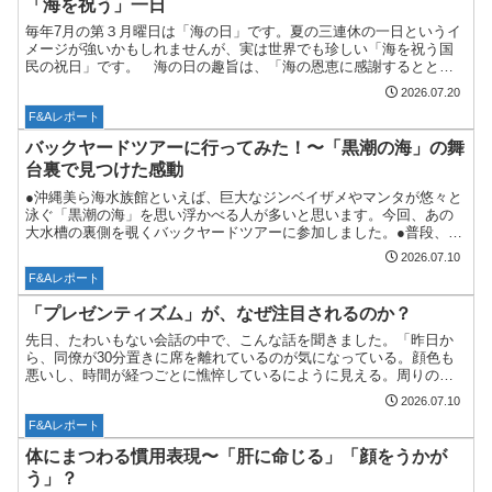
「海を祝う」一日
毎年7月の第３月曜日は「海の日」です。夏の三連休の一日というイ
メージが強いかもしれませんが、実は世界でも珍しい「海を祝う国
民の祝日」です。 海の日の趣旨は、「海の恩恵に感謝するととも
に、海洋国日本の繁栄を願う日」と、法律で定められています。...
2026.07.20
F&Aレポート
バックヤードツアーに行ってみた！〜「黒潮の海」の舞
台裏で見つけた感動
●沖縄美ら海水族館といえば、巨大なジンベイザメやマンタが悠々と
泳ぐ「黒潮の海」を思い浮かべる人が多いと思います。今回、あの
大水槽の裏側を覗くバックヤードツアーに参加しました。●普段、関
係者以外は立ち入ることのできない扉を抜けると、そこには展...
2026.07.10
F&Aレポート
「プレゼンティズム」が、なぜ注目されるのか？
先日、たわいもない会話の中で、こんな話を聞きました。「昨日か
ら、同僚が30分置きに席を離れているのが気になっている。顔色も
悪いし、時間が経つごとに憔悴しているにように見える。周りの人
も心配して様子を見ているようだ。早退するように勧めても『大...
2026.07.10
F&Aレポート
体にまつわる慣用表現〜「肝に命じる」「顔をうかが
う」？