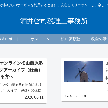
が私たちのサービスを利用するときに、安心してリラックスし、楽しい
酒井啓司税理士事務所
F&Aレポート
ボストーク
松山藤原塾
税金の話
木) オンライン松山藤原塾
ングアーカイブ（録画）
れる方へ
ンライン松山藤原塾が開催されま
グアーカイブ（録画）の視聴
案内です。アーカイブ（録
sakai-z.com
2026.06.11
る方は、お客様専用お問い合
ーカイブ（録画）の...