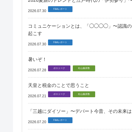
2026夏旅のトレンドと江戸時代の「伊勢参り」
F&Aレポート
2026.07.30
コミュニケーションとは、「◯◯◯◯」〜認識の
起こす
F&Aレポート
2026.07.30
暑いぞ！
ボストーク
松山藤原塾
2026.07.28
天皇と税金のことで思うこと
ボストーク
松山藤原塾
2026.07.21
「三越にダイソー」〜デパート今昔、その未来は
F&Aレポート
2026.07.20