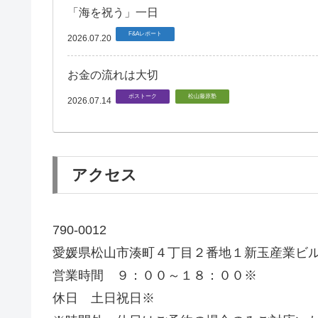
「海を祝う」一日
F&Aレポート
2026.07.20
お金の流れは大切
ボストーク
松山藤原塾
2026.07.14
アクセス
790-0012
愛媛県松山市湊町４丁目２番地１新玉産業ビ
営業時間 ９：００～１８：００※
休日 土日祝日※