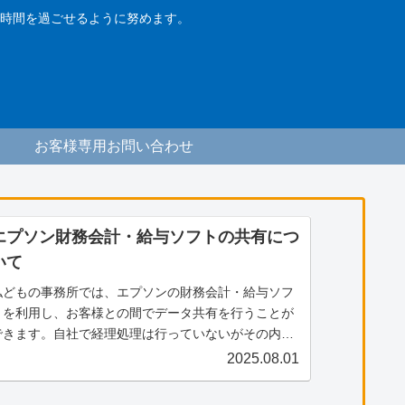
時間を過ごせるように努めます。
お客様専用お問い合わせ
エプソン財務会計・給与ソフトの共有につ
いて
私どもの事務所では、エプソンの財務会計・給与ソフ
トを利用し、お客様との間でデータ共有を行うことが
できます。自社で経理処理は行っていないがその内容
を確認したい、電子帳票の保存に活用したい等のご希
2025.08.01
望がございましたら、ぜひ私共までご連絡ください。