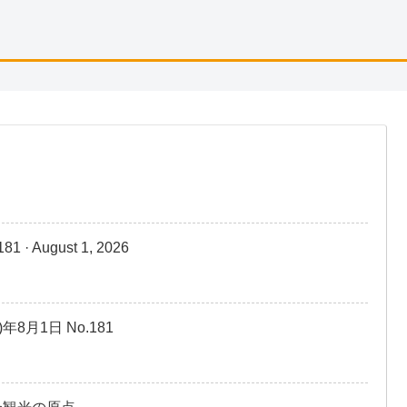
· August 1, 2026
8)年8⽉1⽇ No.181