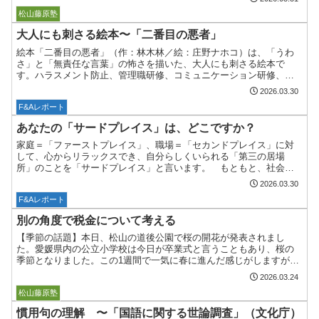
ボストーク
松山藤原塾
大人にも刺さる絵本〜「二番目の悪者」
絵本「二番目の悪者」（作：林木林／絵：庄野ナホコ）は、「うわ
さ」と「無責任な言葉」の怖さを描いた、大人にも刺さる絵本で
す。ハラスメント防止、管理職研修、コミュニケーション研修、
SNSリテラシーなどで使うことがあります。特に管理職には非常に
2026.03.30
響...
F&Aレポート
あなたの「サードプレイス」は、どこですか？
家庭＝「ファーストプレイス」、職場＝「セカンドプレイス」に対
して、心からリラックスでき、自分らしくいられる「第三の居場
所」のことを「サードプレイス」と言います。 もともと、社会学
者のレイ・オルデンバーグが提唱した概念ですが、人生100年時代...
2026.03.30
F&Aレポート
別の角度で税金について考える
【季節の話題】本日、松山の道後公園で桜の開花が発表されまし
た。愛媛県内の公立小学校は今日が卒業式と言うこともあり、桜の
季節となりました。この1週間で一気に春に進んだ感じがしますが、
皆さんの周りでいかがでしょうか。春と言えば来週4月からの道交...
2026.03.24
ボストーク
松山藤原塾
慣用句の理解 〜「国語に関する世論調査」（文化庁）