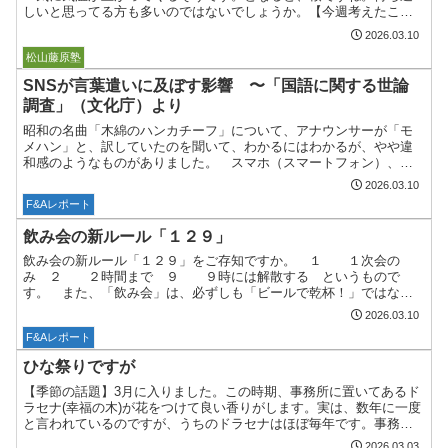
しいと思ってる方も多いのではないでしょうか。【今週考えたこ
と】すごい時代です、いや一瞬のことだから果たして時代と言っ
2026.03.10
て...
ボストーク
松山藤原塾
SNSが言葉遣いに及ぼす影響 〜「国語に関する世論
調査」（文化庁）より
昭和の名曲「木綿のハンカチーフ」について、アナウンサーが「モ
メハン」と、訳していたのを聞いて、わかるにはわかるが、やや違
和感のようなものがありました。 スマホ（スマートフォン）、コ
ンビニ（コンビニエンスストア）、エアコン（エアー・コンディ
2026.03.10
シ...
F&Aレポート
飲み会の新ルール「１２９」
飲み会の新ルール「１２９」をご存知ですか。 １ １次会の
み ２ ２時間まで ９ ９時には解散する というもので
す。 また、「飲み会」は、必ずしも「ビールで乾杯！」ではない
ことも、心得ていたい点です。 昔は、「とりビー」（とりあえす
2026.03.10
ビー...
F&Aレポート
ひな祭りですが
【季節の話題】3月に入りました。この時期、事務所に置いてあるド
ラセナ(幸福の木)が花をつけて良い香りがします。実は、数年に一度
と言われているのですが、うちのドラセナはほぼ毎年です。事務所
開設のお祝いでいただいたもので、なんと35年。見るから...
2026.03.03