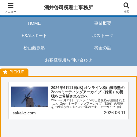
酒井啓司税理士事務所は、お客様が私たちのサービスを利用するときに、安心
酒井啓司税理士事務所
してリラックスし、楽しい時間を過ごせるように努めます。
メニュー
検索
HOME
事業概要
F&Aレポート
ボストーク
松山藤原塾
税金の話
お客様専用お問い合わせ
2026年6月11日(木) オンライン松山藤原塾の
Zoomミーティングアーカイブ（録画）の視
聴をご希望される方へ
2026年6月11日、オンライン松山藤原塾が開催されま
した。Zoomミーティングアーカイブ（録画）の視聴
をご希望される方へのご案内です。アーカイブ（録
画）の視聴をご希望される方は、お客様専用お問い合
2026.06.11
sakai-z.com
わせより、「松山藤原塾アーカイブ（録画）の...