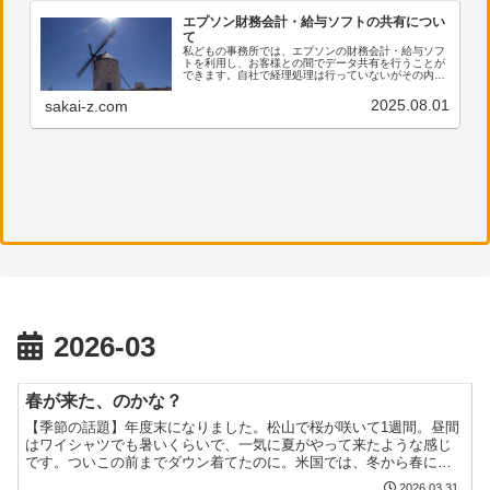
エプソン財務会計・給与ソフトの共有につい
て
私どもの事務所では、エプソンの財務会計・給与ソフ
トを利用し、お客様との間でデータ共有を行うことが
できます。自社で経理処理は行っていないがその内容
を確認したい、電子帳票の保存に活用したい等のご希
望がございましたら、ぜひ私共までご連絡ください。
2025.08.01
sakai-z.com
2026-03
春が来た、のかな？
【季節の話題】年度末になりました。松山で桜が咲いて1週間。昼間
はワイシャツでも暑いくらいで、一気に夏がやって来たような感じ
です。ついこの前までダウン着てたのに。米国では、冬から春にか
けて少しあたたかくなり、また寒くなるとき、あたたかくなりか...
2026.03.31