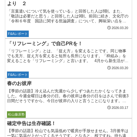
より ２
「言葉遣いについて気を使っている」と回答した人は8割。また、
「敬語は必要だと思う」と回答した人は9割。前回に続き、文化庁の
「令和６年度 国語に関する世論調査」について、興味深い点をご
紹介します。「家電（いえでん）」「映（ば）える」「エモい」...
2026.03.20
F&Aレポート
「リフレーミング」で自己PRを！
「リフレーミング」とは、「捉え方」を変えることです。同じ物事
でも見方、捉え方を変えると短所も長所になります。「枠組み」を
変えることを「リフレーミング」と言います。 4月から新生活が始
まる人、新境地で活躍する人、自己PRに活用してみてはいかが...
2026.03.20
F&Aレポート
春のお彼岸
【季節の話題】冷え込んだ先週から少しずつあたたかくなってきま
した。今週金曜日は春分の日。春の彼岸は春分の日をはさんで前後3
日間だそうですから、今日が彼岸の入りと言うことになります。
【今週考えたこと】311東日本大震災が発生してから15年が経...
2026.03.17
ボストーク
松山藤原塾
確定申告は生存確認！
【季節の話題】松山でも気温低めで暖房が手放せません。3月後半は
一気に気温が上がってくるそうです。となると、桜ですね。待ち遠