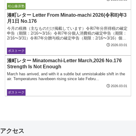
ボストーク
松山藤原塾
湊町レター Letter From Minato-machi 2026(令和8)年3
⽉1⽇ No.176
今⽉の税務（主なものだけ掲載しています）令和7年分所得税の確定
申告（期限：2/16〜3/16）令和7年分個⼈消費税の確定申告（期限：
2/16〜3/31）令和7年分贈与税の確定申告（期限：2/16〜3/16）個⼈
の⻘⾊申告承認申請等の⼿続（期...
2026.03.01
ボストーク
湊町レター Minatomachi-Letter March,2026 No.176
Strength Is Not Enough
March has arrived, and with it a subtle but unmistakable shift in the
air. Temperatures havebeen rising since late Febru...
2026.03.01
ボストーク
アクセス