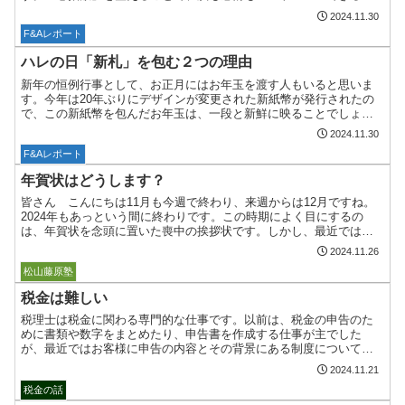
いうのです。これは、本来のパフォーマンスを発揮するメソッドと
2024.11.30
し...
F&Aレポート
ハレの日「新札」を包む２つの理由
新年の恒例行事として、お正月にはお年玉を渡す人もいると思いま
す。今年は20年ぶりにデザインが変更された新紙幣が発行されたの
で、この新紙幣を包んだお年玉は、一段と新鮮に映ることでしょ
う。 お年玉や祝儀には「新札」を使用するのがマナーとされて
2024.11.30
い...
F&Aレポート
年賀状はどうします？
皆さん こんにちは11月も今週で終わり、来週からは12月ですね。
2024年もあっという間に終わりです。この時期によく目にするの
は、年賀状を念頭に置いた喪中の挨拶状です。しかし、最近では
「年賀状じまい」のハガキも増えてきた印象です。「年賀状じ...
2024.11.26
ボストーク
松山藤原塾
税金は難しい
税理士は税金に関わる専門的な仕事です。以前は、税金の申告のた
めに書類や数字をまとめたり、申告書を作成する仕事が主でした
が、最近ではお客様に申告の内容とその背景にある制度について説
明する役割が大きくなってきました。なぜ制度について触れるかと
2024.11.21
言...
税金の話