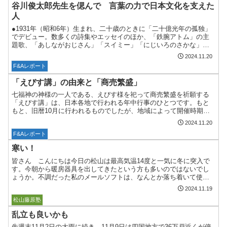
谷川俊太郎先生を偲んで 言葉の力で日本文化を支えた
人
●1931年（昭和6年）生まれ、二十歳のときに「二十億光年の孤独」
でデビュー。数多くの詩集やエッセイのほか、「鉄腕アトム」の主
題歌、「あしながおじさん」「スイミー」「にじいろのさかな」
「ピーナッツ（スヌーピー）」などの翻訳でも有名な天才詩人...
2024.11.20
F&Aレポート
「えびす講」の由来と「商売繁盛」
七福神の神様の一人である、えびす様を祀って商売繁盛を祈願する
「えびす講」は、日本各地で行われる年中行事のひとつです。もと
もと、旧暦10月に行われるものでしたが、地域によって開催時期が
異なるようです。ちなみに広島では、胡子大祭（えべっさん）と...
2024.11.20
F&Aレポート
寒い！
皆さん こんにちは今日の松山は最高気温14度と一気に冬に突入で
す。今朝から暖房器具を出してきたという方も多いのではないでし
ょうか。不調だった私のメールソフトは、なんとか落ち着いて使え
るところまで来ました。私の場合、毎日数十本近い迷惑メールと...
2024.11.19
ボストーク
松山藤原塾
乱立も良いかも
先週末11月2日の大雨に続き、11月9日は四国地方で36万戸近くが停