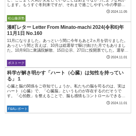
します。もうすぐ冬到来ですが、それまで過ごしやすい今の季節を
満喫しましょう。さて、今日11月5日は米国大統領選挙です。日本...
2024.11.05
ボストーク
松山藤原塾
湊町レター Letter From Minato-machi 2024(令和6)年
11月1日 No.160
11月になりました。あっという間に今年もあと2ヵ月を切りました。
あっという間と言えば、10月は総選挙で駆け抜けた月でもありまし
た。10月9日に衆議院解散、15日公示、27日に投開票でした。選挙結
果についてはすでにご存じの通り、自⺠・公明両党...
2024.11.01
ボストーク
科学が解き明かす「ハート（心臓）は知性を持ってい
る」１
心臓と脳の関係をご存知でしょうか。私たちの脳を司るのは、実は
ハート（心臓）で、「心臓脳」というものが存在するのだそうで
す。「心拍数」を整えることで、脳も感情もコントロールできると
いうのです。これは、本来のパフォーマンスを発揮するメソッドと
2024.11.01
し...
F&Aレポート