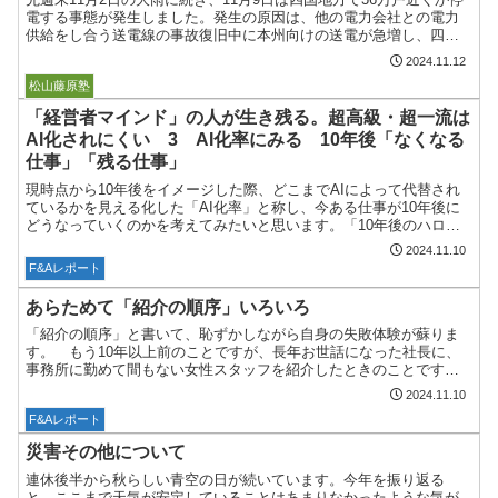
電する事態が発生しました。発生の原因は、他の電力会社との電力
供給をし合う送電線の事故復旧中に本州向けの送電が急増し、四国
に供給する電源が不足したためということのようです。そ...
2024.11.12
ボストーク
松山藤原塾
「経営者マインド」の人が生き残る。超高級・超一流は
AI化されにくい 3 AI化率にみる 10年後「なくなる
仕事」「残る仕事」
現時点から10年後をイメージした際、どこまでAIによって代替され
ているかを見える化した「AI化率」と称し、今ある仕事が10年後に
どうなっていくのかを考えてみたいと思います。「10年後のハロー
ワーク（川村秀憲著）」「ホワイトカラー」 AI化率...
2024.11.10
F&Aレポート
あらためて「紹介の順序」いろいろ
「紹介の順序」と書いて、恥ずかしながら自身の失敗体験が蘇りま
す。 もう10年以上前のことですが、長年お世話になった社長に、
事務所に勤めて間もない女性スタッフを紹介したときのことです。
咄嗟にどちらを先に紹介すればいいのかわからなくなってしまっ...
2024.11.10
F&Aレポート
災害その他について
連休後半から秋らしい青空の日が続いています。今年を振り返る
と、ここまで天気が安定していることはあまりなかったような気が