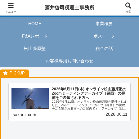
酒井啓司税理士事務所は、お客様が私たちのサービスを利用するときに、安心
酒井啓司税理士事務所
してリラックスし、楽しい時間を過ごせるように努めます。
メニュー
検索
HOME
事業概要
F&Aレポート
ボストーク
松山藤原塾
税金の話
お客様専用お問い合わせ
2026年6月11日(木) オンライン松山藤原塾の
Zoomミーティングアーカイブ（録画）の視
聴をご希望される方へ
2026年6月11日、オンライン松山藤原塾が開催されま
した。Zoomミーティングアーカイブ（録画）の視聴
をご希望される方へのご案内です。アーカイブ（録
画）の視聴をご希望される方は、お客様専用お問い合
2026.06.11
sakai-z.com
わせより、「松山藤原塾アーカイブ（録画）の...