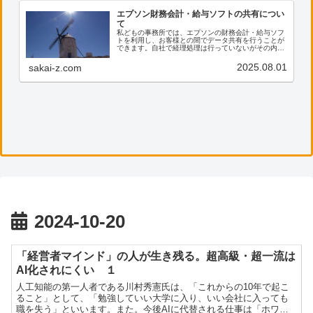
エプソン財務会計・給与ソフトの共有につい
て
私どもの事務所では、エプソンの財務会計・給与ソフ
トを利用し、お客様との間でデータ共有を行うことが
できます。自社で経理処理は行っていないがその内容
を確認したい、電子帳票の保存に活用したい等のご希
望がございましたら、ぜひ私共までご連絡ください。
2025.08.01
sakai-z.com
2024-10-20
「経営者マインド」の人が生き残る。超高級・超一流は
AI化されにくい １
人工知能の第一人者である川村秀憲氏は、「これからの10年で起こ
ること」として、「勉強していい大学に入り、いい会社に入っても
職を失う」といいます。また。今後AIに代替される仕事は「ホワイ