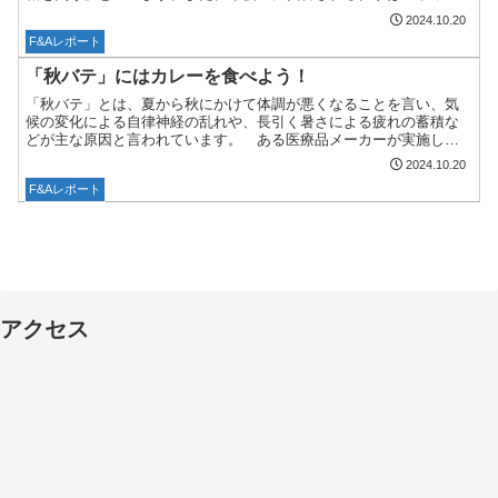
トカラー」であると。それは「お金になるから」。つまり、ホ...
2024.10.20
F&Aレポート
「秋バテ」にはカレーを食べよう！
「秋バテ」とは、夏から秋にかけて体調が悪くなることを言い、気
候の変化による自律神経の乱れや、長引く暑さによる疲れの蓄積な
どが主な原因と言われています。 ある医療品メーカーが実施した
アンケートによると、この「秋バテ」を体験したことがある人は6...
2024.10.20
F&Aレポート
アクセス