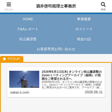
酒井啓司税理士事務所は、お客様が私たちのサービスを利用するときに、安心
酒井啓司税理士事務所
してリラックスし、楽しい時間を過ごせるように努めます。
メニュー
検索
HOME
事業概要
F&Aレポート
ボストーク
松山藤原塾
税金の話
お客様専用お問い合わせ
2026年6月11日(木) オンライン松山藤原塾の
Zoomミーティングアーカイブ（録画）の視
聴をご希望される方へ
2026年6月11日、オンライン松山藤原塾が開催されま
した。Zoomミーティングアーカイブ（録画）の視聴
をご希望される方へのご案内です。アーカイブ（録
画）の視聴をご希望される方は、お客様専用お問い合
2026.06.11
sakai-z.com
わせより、「松山藤原塾アーカイブ（録画）の...