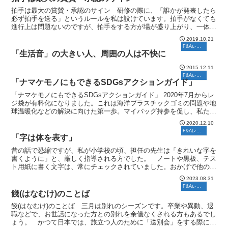
拍手は最大の賞賛・承認のサイン 研修の際に、「誰かが発表したら
必ず拍手を送る」というルールを私は設けています。拍手がなくても
進行上は問題ないのですが、拍手をする方が場が盛り上がり、一体感
が生まれます。また、勇気を出して発表した人にとっても拍...
2019.10.21
F&Aレポート
「生活音」の大きい人、周囲の人は不快に
2015.12.11
F&Aレポート
「ナマケモノにもできるSDGsアクションガイド」
「ナマケモノにもできるSDGsアクションガイド」 2020年7月からレ
ジ袋が有料化になりました。これは海洋プラスチックゴミの問題や地
球温暖化などの解決に向けた第一歩。マイバッグ持参を促し、私たち
の意識を高めていくのは立派な「SDGs」活動で...
2020.12.10
F&Aレポート
「字は体を表す」
昔の話で恐縮ですが、私が小学校の頃、担任の先生は「きれいな字を
書くように」と、厳しく指導される方でした。 ノートや黒板、テス
ト用紙に書く文字は、常にチェックされていました。おかげで他のク
ラスと比べると、男女問わずクラス全員がきれいな字を書い...
2023.08.31
F&Aレポート
餞(はなむけ)のことば
餞(はなむけ)のことば 三月は別れのシーズンです。卒業や異動、退
職などで、お世話になった方との別れを余儀なくされる方もあるでし
ょう。 かつて日本では、旅立つ人のために「送別会」をする際に、