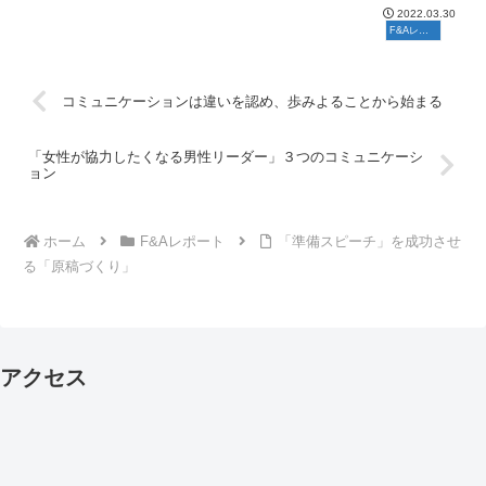
道中の無事を祈って、その人の馬の「鼻」を、これから向...
2022.03.30
F&Aレポート
コミュニケーションは違いを認め、歩みよることから始まる
「女性が協力したくなる男性リーダー」３つのコミュニケーシ
ョン
ホーム
F&Aレポート
「準備スピーチ」を成功させ
る「原稿づくり」
アクセス