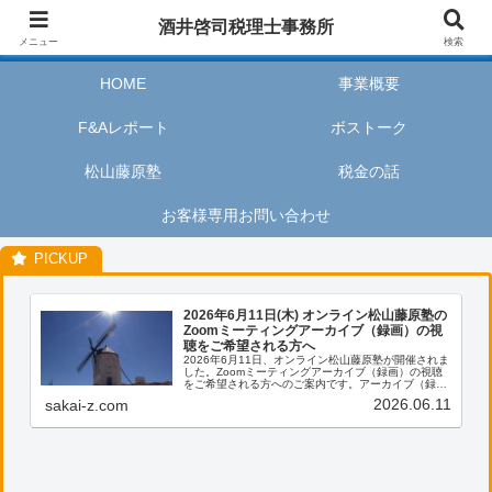
酒井啓司税理士事務所は、お客様が私たちのサービスを利用するときに、安心
酒井啓司税理士事務所
してリラックスし、楽しい時間を過ごせるように努めます。
メニュー
検索
HOME
事業概要
F&Aレポート
ボストーク
松山藤原塾
税金の話
お客様専用お問い合わせ
2026年6月11日(木) オンライン松山藤原塾の
Zoomミーティングアーカイブ（録画）の視
聴をご希望される方へ
2026年6月11日、オンライン松山藤原塾が開催されま
した。Zoomミーティングアーカイブ（録画）の視聴
をご希望される方へのご案内です。アーカイブ（録
画）の視聴をご希望される方は、お客様専用お問い合
2026.06.11
sakai-z.com
わせより、「松山藤原塾アーカイブ（録画）の...