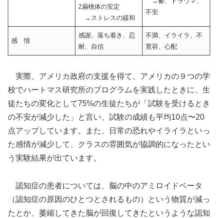
→鬱、トラウマ、
2扁桃体の安定
不安
→ストレスの緩和
感謝、落ち着き、忍
不満、イライラ、不
感 情
耐、自信
寛容、心配
実際、アメリカ政府の支援を得て、アメリカの９つの学
校でハートマス研究所のプログラムを実践したときに、生
徒たちの変化として75%の生徒たちが「試験を受けるとき
の不安が減少した」と言い、試験の成績も平均10点〜20
点アップしています。また、日常の恐れやイライラといっ
た感情が減少して、クラスの雰囲気が協調的になったとい
う実験結果が出ています。
認知症の患者については、脳の中のアミロイドベータ
（認知症の原因のひとつとされるもの）という物質が減っ
たとか、萎縮してきた脳が回復してきたというような認知