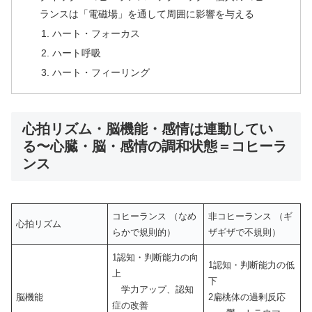
ランスは「電磁場」を通して周囲に影響を与える
ハート・フォーカス
ハート呼吸
ハート・フィーリング
心拍リズム・脳機能・感情は連動してい
る〜心臓・脳・感情の調和状態＝コヒーラ
ンス
コヒーランス （なめ
非コヒーランス （ギ
心拍リズム
らかで規則的）
ザギザで不規則）
1認知・判断能力の向
1認知・判断能力の低
上
下
学力アップ、認知
脳機能
2扁桃体の過剰反応
症の改善