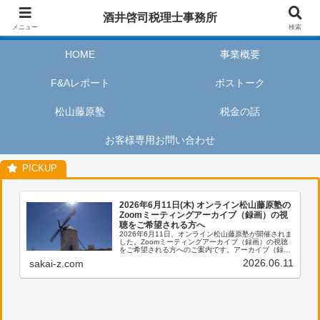
酒井啓司税理士事務所は、お客様が私たちのサービスを利用するときに、安心
酒井啓司税理士事務所
してリラックスし、楽しい時間を過ごせるように努めます。
メニュー
検索
HOME
事業概要
F&Aレポート
ボストーク
松山藤原塾
税金の話
お客様専用お問い合わせ
2026年6月11日(木) オンライン松山藤原塾の
Zoomミーティングアーカイブ（録画）の視
聴をご希望される方へ
2026年6月11日、オンライン松山藤原塾が開催されま
した。Zoomミーティングアーカイブ（録画）の視聴
をご希望される方へのご案内です。アーカイブ（録
画）の視聴をご希望される方は、お客様専用お問い合
2026.06.11
sakai-z.com
わせより、「松山藤原塾アーカイブ（録画）の...