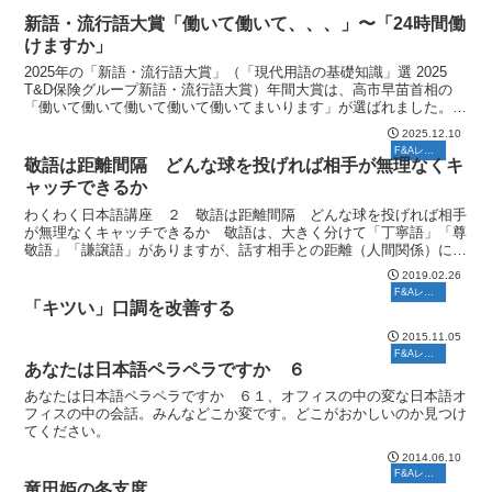
新語・流行語大賞「働いて働いて、、、」〜「24時間働
けますか」
2025年の「新語・流行語大賞」（「現代用語の基礎知識」選 2025
T&D保険グループ新語・流行語大賞）年間大賞は、高市早苗首相の
「働いて働いて働いて働いて働いてまいります」が選ばれました。受
賞理由は次の通りです。（受賞者紹介と解説より抜...
2025.12.10
F&Aレポート
敬語は距離間隔 どんな球を投げれば相手が無理なくキ
ャッチできるか
わくわく日本語講座 ２ 敬語は距離間隔 どんな球を投げれば相手
が無理なくキャッチできるか 敬語は、大きく分けて「丁寧語」「尊
敬語」「謙譲語」がありますが、話す相手との距離（人間関係）によ
って、“あらたまり度”が変わります。職場でも相手との距...
2019.02.26
F&Aレポート
「キツい」口調を改善する
2015.11.05
F&Aレポート
あなたは日本語ペラペラですか ６
あなたは日本語ペラペラですか ６１、オフィスの中の変な日本語オ
フィスの中の会話。みんなどこか変です。どこがおかしいのか見つけ
てください。
2014.06.10
F&Aレポート
竜田姫の冬支度