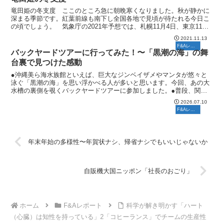
竜田姫の冬支度 ここのところ急に朝晩寒くなりました。秋が静かに
深まる季節です。紅葉前線も南下し全国各地で見頃が待たれる今日こ
の頃でしょう。 気象庁の2021年予想では、札幌11月4日、東京11月
27日、大阪12月1日、福岡12月8日に見頃を...
2021.11.13
F&Aレポート
バックヤードツアーに行ってみた！〜「黒潮の海」の舞
台裏で見つけた感動
●沖縄美ら海水族館といえば、巨大なジンベイザメやマンタが悠々と
泳ぐ「黒潮の海」を思い浮かべる人が多いと思います。今回、あの大
水槽の裏側を覗くバックヤードツアーに参加しました。●普段、関係
者以外は立ち入ることのできない扉を抜けると、そこには展...
2026.07.10
F&Aレポート
年末年始の多様性〜年賀状ナシ、帰省ナシでもいいじゃないか
自販機大国ニッポン「社長のおごり」
ホーム
F&Aレポート
科学が解き明かす「ハート
（心臓）は知性を持っている」2「コヒーランス」でチームの生産性