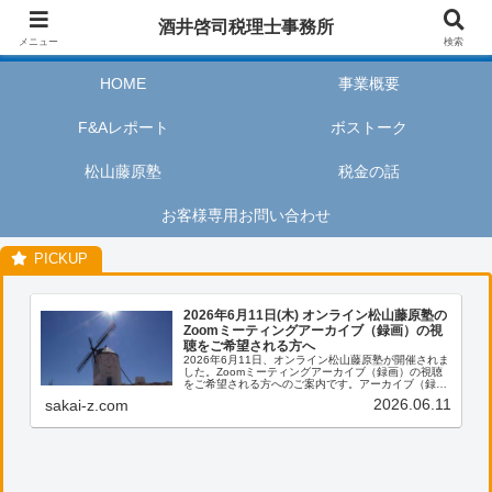
酒井啓司税理士事務所は、お客様が私たちのサービスを利用するときに、安心
酒井啓司税理士事務所
してリラックスし、楽しい時間を過ごせるように努めます。
メニュー
検索
HOME
事業概要
F&Aレポート
ボストーク
松山藤原塾
税金の話
お客様専用お問い合わせ
2026年6月11日(木) オンライン松山藤原塾の
Zoomミーティングアーカイブ（録画）の視
聴をご希望される方へ
2026年6月11日、オンライン松山藤原塾が開催されま
した。Zoomミーティングアーカイブ（録画）の視聴
をご希望される方へのご案内です。アーカイブ（録
画）の視聴をご希望される方は、お客様専用お問い合
2026.06.11
sakai-z.com
わせより、「松山藤原塾アーカイブ（録画）の...