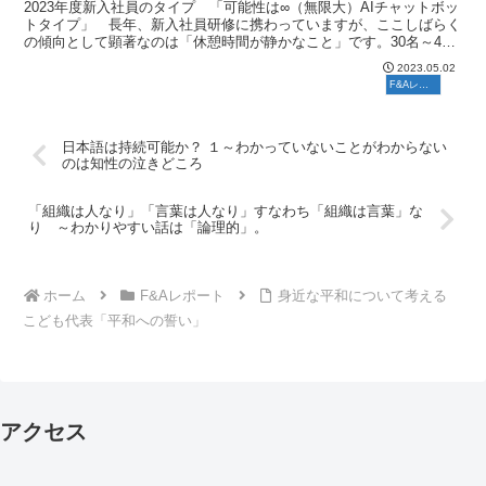
2023年度新入社員のタイプ 「可能性は∞（無限大）AIチャットボッ
トタイプ」 長年、新入社員研修に携わっていますが、ここしばらく
の傾向として顕著なのは「休憩時間が静かなこと」です。30名～40
名程度集まっている会場で、場合によってはアイラ...
2023.05.02
F&Aレポート
日本語は持続可能か？ １～わかっていないことがわからない
のは知性の泣きどころ
「組織は人なり」「言葉は人なり」すなわち「組織は言葉」な
り ～わかりやすい話は「論理的」。
ホーム
F&Aレポート
身近な平和について考える
こども代表「平和への誓い」
アクセス