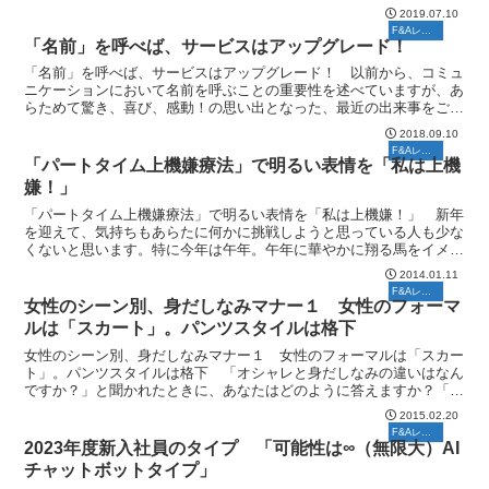
ービスのレベルが一段とアップします。 以前、東京駅から...
2019.07.10
F&Aレポート
「名前」を呼べば、サービスはアップグレード！
「名前」を呼べば、サービスはアップグレード！ 以前から、コミュ
ニケーションにおいて名前を呼ぶことの重要性を述べていますが、あ
らためて驚き、喜び、感動！の思い出となった、最近の出来事をご紹
介します。 ある時、古稀のお祝いでレストランを予約しま...
2018.09.10
F&Aレポート
「パートタイム上機嫌療法」で明るい表情を「私は上機
嫌！」
「パートタイム上機嫌療法」で明るい表情を「私は上機嫌！」 新年
を迎えて、気持ちもあらたに何かに挑戦しようと思っている人も少な
くないと思います。特に今年は午年。午年に華やかに翔る馬をイメー
ジする人も多く、華やかな一年が連想されます。この新鮮な...
2014.01.11
F&Aレポート
女性のシーン別、身だしなみマナー１ 女性のフォーマ
ルは「スカート」。パンツスタイルは格下
女性のシーン別、身だしなみマナー１ 女性のフォーマルは「スカー
ト」。パンツスタイルは格下 「オシャレと身だしなみの違いはなん
ですか？」と聞かれたときに、あなたはどのように答えますか？「オ
シャレは自分のために装うもの。自分のセンスや好き嫌いで...
2015.02.20
F&Aレポート
2023年度新入社員のタイプ 「可能性は∞（無限大）AI
チャットボットタイプ」