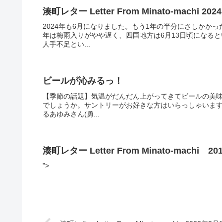
湊町レター Letter From Minato-machi 20
2024年も6⽉になりました。もう1年の半分にさしかか
年は梅⾬⼊りがやや遅く、四国地⽅は6⽉13⽇頃になる
⼈⼿不⾜とい...
ビールが沁みるっ！
【季節の話題】気温がだんだん上がってきてビールの美
でしょうか。サントリーがお好きな方はいらっしゃいます
るあゆみさん(勇...
湊町レター Letter From Minato-machi 
">