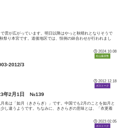
うで雲が広がっています。明日以降はやっと秋晴れとなりそうで
、秋祭り本宮です。道後地区では、恒例の鉢合わせが行われまし
2024.10.08
ボストーク
松山藤原塾
3-2012/3
2012.12.18
ボストーク
2023年2月1日 №139
和風月名は「如月（きさらぎ）」です。中国でも2月のことを如月と
は少し違うようです。ちなみに、きさらぎの意味とは、「衣更着
2023.02.05
ボストーク