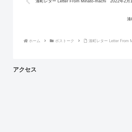
湊町レター Letter From Minato-machi 2022年2
湊
ホーム
ボストーク
湊町レター Letter From 
アクセス