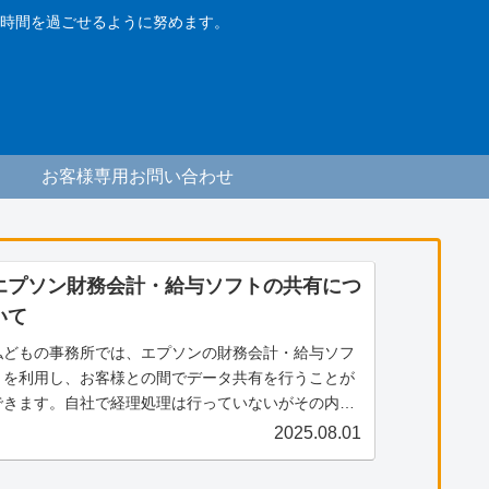
時間を過ごせるように努めます。
お客様専用お問い合わせ
エプソン財務会計・給与ソフトの共有につ
いて
私どもの事務所では、エプソンの財務会計・給与ソフ
トを利用し、お客様との間でデータ共有を行うことが
できます。自社で経理処理は行っていないがその内容
を確認したい、電子帳票の保存に活用したい等のご希
2025.08.01
望がございましたら、ぜひ私共までご連絡ください。