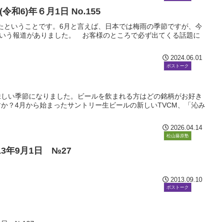
24(令和6)年６月1日 No.155
ったということです。6⽉と⾔えば、⽇本では梅⾬の季節ですが、今
という報道がありました。 お客様のところで必ず出てくる話題に
2024.06.01
ボストーク
味しい季節になりました。ビールを飲まれる方はどの銘柄がお好き
か？4月から始まったサントリー生ビールの新しいTVCM、「沁み
2026.04.14
ボストーク
松山藤原塾
2013年9月1日 №27
2013.09.10
ボストーク