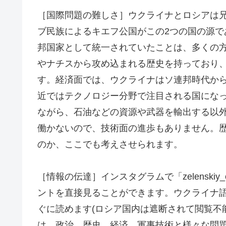
［国際問題の難しさ］ウクライナとロシアは
ブ民族によるキエフ公国がこの2つの国の源で
邦国家として統一されていたことは、多くの
やナチスから攻め込まれる歴史を持っており
す。経済面では、ウクライナはソ連邦時代か
近ではテクノロジー分野で注目される国にな
ながら、石油などの資源や武器を輸出する以
働かないので、技術面の進歩もありません。
のか、ここでも考えさせられます。
［情報の伝達］インスタグラムで「zelenskiy
ントを直接見ることができます。ウクライナ
ぐに読めます(ロシア国内は遮断されて閲覧不
は、政治、歴史、経済、軍事技術と様々な問