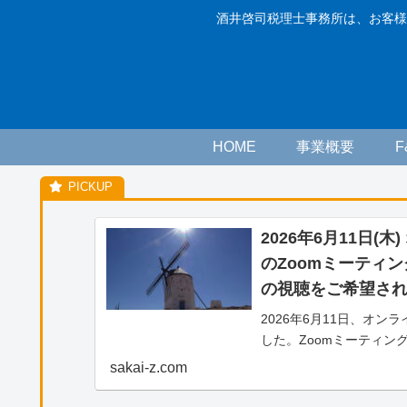
酒井啓司税理士事務所は、お客様
HOME
事業概要
2026年6月11日(
のZoomミーティ
の視聴をご希望さ
2026年6月11日、オ
した。Zoomミーティン
をご希望される方へのご
sakai-z.com
画）の視聴をご希望され
わせより、「松山藤原塾ア