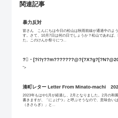
関連記事
暴力反対
皆さん こんにちは今日の松山は秋雨前線が通過中のよ
す。さて、10月7日は何の日でしょうか？松山であれば
た。このけんか祭りにつ...
?・[?i?ŗ??m???????@?{?X?g?[?N?@200
">
湊町レター Letter From Minato-machi 
2023年もはや1月が経過し、2月となりました。2月の
書きますが、「にょげつ」と呼ぶそうなので、意味合い
（きさらぎ）」と...