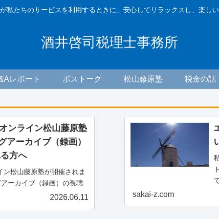
が私たちのサービスを利用するときに、安心してリラックスし、楽しい
酒井啓司税理士事務所
F&Aレポート
ボストーク
松山藤原塾
税金の話
木) オンライン松山藤原塾
ングアーカイブ（録画）
れる方へ
ンライン松山藤原塾が開催されま
グアーカイブ（録画）の視聴
案内です。アーカイブ（録
sakai-z.com
2026.06.11
る方は、お客様専用お問い合
ーカイブ（録画）の...