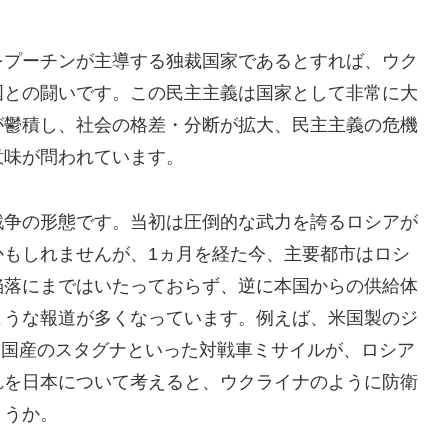
をプーチンが主導する独裁国家であるとすれば、ウク
国との闘いです。この民主主義は国家として非常に大
が鬱積し、社会の格差・分断が拡大、民主主義の危機
意味が問われています。
戦争の形態です。当初は圧倒的な武力を誇るロシアが
かもしれませんが、1ヵ月を経た今、主要都市はロシ
陥落にまではいたっておらず、逆に本国からの供給体
ような報道が多くなっています。例えば、米国製のジ
ナ国産のスタグナといった対戦車ミサイルが、ロシア
れを日本について考えると、ウクライナのように防衛
ょうか。