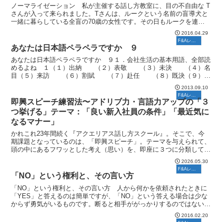
ノーマライゼーション 私が主催する話し方教室に、目の不自由な T
さんが入って来られました。Tさんは、ルークという名前の盲導犬と
一緒に暮らしている全盲の70歳の女性です。その日もルークを連れ
て教室に入って来られました。私は目の不自由な人がなぜ...
2016.04.29
F&Aレポート
あなたは日本語ペラペラですか ９
あなたは日本語ペラペラですか ９１．会社生活の基本用語、全部読
めるよね １（１）出納 （２）表敬 （３）未決 （４）名
目（５）来訪 （６）割賦 （７）赴任 （８）既決（９）相
殺 （10）返品 （11）出向 （12）有益２．...
2013.09.10
F&Aレポート
即興スピーチ練習法〜アドリブ力・言語力アップの「３
つ挙げる」テーマ：「良い新入社員の条件」「最近気に
なるマナー」
かれこれ23年間続く『アクエリアス話し方スクール』。そこで、今
期課題となっているのは、「即興スピーチ」。テーマを与えられて、
頭の中にあるフワッとした考え（思い）を、即座に３つに分類して言
語化するというゲーム感覚のトレーニングが、意外に難しく...
2026.05.30
F&Aレポート
「NO」という権利と、その言い方
「NO」という権利と、その言い方 人から何かを依頼されたときに
「YES」と答えるのは簡単ですが、「NO」という答える場合は少な
からず勇気がいるものです。断ると相手ががっかりするのではない
か、嫌われるのではないか、人間関係が悪くなりはしないか...
2016.02.20