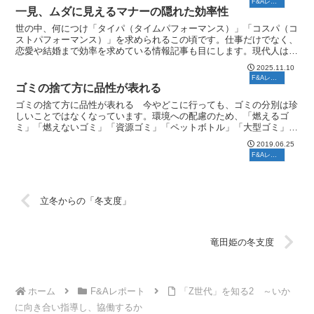
F&Aレポート
一見、ムダに見えるマナーの隠れた効率性
世の中、何につけ「タイパ（タイムパフォーマンス）」「コスパ（コ
ストパフォーマンス）」を求められるこの頃です。仕事だけでなく、
恋愛や結婚まで効率を求めている情報記事も目にします。現代人はち
ょっとでも効率が悪いと感じると、ひどく損をした気分にな...
2025.11.10
F&Aレポート
ゴミの捨て方に品性が表れる
ゴミの捨て方に品性が表れる 今やどこに行っても、ゴミの分別は珍
しいことではなくなっています。環境への配慮のため、「燃えるゴ
ミ」「燃えないゴミ」「資源ゴミ」「ペットボトル」「大型ゴミ」そ
の他、地域によって細かい規定が設定されているところもあり...
2019.06.25
F&Aレポート
立冬からの「冬支度」
竜田姫の冬支度
ホーム
F&Aレポート
「Z世代」を知る2 ～いか
に向き合い指導し、協働するか