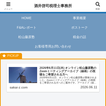
酒井啓司税理士事務所は、お客様が私たちのサービスを利用するときに、安心
酒井啓司税理士事務所
してリラックスし、楽しい時間を過ごせるように努めます。
メニュー
検索
HOME
事業概要
F&Aレポート
ボストーク
松山藤原塾
税金の話
お客様専用お問い合わせ
2026年6月11日(木) オンライン松山藤原塾の
Zoomミーティングアーカイブ（録画）の視
聴をご希望される方へ
2026年6月11日、オンライン松山藤原塾が開催されま
した。Zoomミーティングアーカイブ（録画）の視聴
をご希望される方へのご案内です。アーカイブ（録
画）の視聴をご希望される方は、お客様専用お問い合
2026.06.11
sakai-z.com
わせより、「松山藤原塾アーカイブ（録画）の...