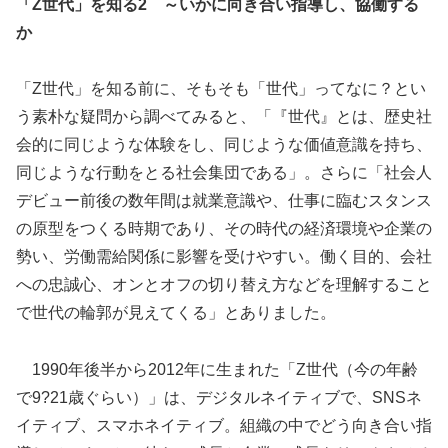
「Z世代」を知る2 ～いかに向き合い指導し、協働する
か
「Z世代」を知る前に、そもそも「世代」ってなに？とい
う素朴な疑問から調べてみると、「『世代』とは、歴史社
会的に同じような体験をし、同じような価値意識を持ち、
同じような行動をとる社会集団である」。さらに「社会人
デビュー前後の数年間は就業意識や、仕事に臨むスタンス
の原型をつくる時期であり、その時代の経済環境や企業の
勢い、労働需給関係に影響を受けやすい。働く目的、会社
への忠誠心、オンとオフの切り替え方などを理解すること
で世代の輪郭が見えてくる」とありました。
1990年後半から2012年に生まれた「Z世代（今の年齢
で9?21歳ぐらい）」は、デジタルネイティブで、SNSネ
イティブ、スマホネイティブ。組織の中でどう向き合い指