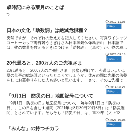
歳時記にみる葉月のことば
">
2012.11.06
F&Aレポート
日本の文化「助数詞」は絶滅危惧種？
突然ですが、それぞれの数え方を記入してください。写真ワイシャツ
コーヒーカップ海苔箸うさぎはさみ日本酒鏡仏像鳥居山 日本語で
は、物の数量を数えるときにつける「助数詞」（単位）が、物の種類
別に決められています。助数詞は、それだけで物の状態が読み...
2023.09.16
F&Aレポート
20代遡ると、200万人のご先祖さま
20代遡ると、200万人のご先祖さま お盆も明けて、今週はいよいよ
夏の仕事の総決算といったところでしょうか。休みの間に先祖の供養
をしにお墓参りをした人も多いと思います。 さて、そのご先祖です
が、自分の父親と母親、その父親と母親、さらにそのま...
2014.08.21
F&Aレポート
「9月1日 防災の日」地図記号について
「9月1日 防災の日」地図記号について 毎年9月1日は「防災の
日」。この日を含む１週間（2021年は8月30日?9月5日）は「防災週
間」とされています。そもそも「防災の日」は、1923年（大正12年9
月1日） に発生した関東大震災にちなんで...
2021.10.04
F&Aレポート
「みんな」の持つチカラ