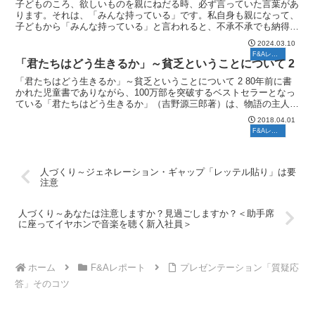
子どものころ、欲しいものを親にねだる時、必ず言っていた言葉があ
ります。それは、「みんな持っている」です。私自身も親になって、
子どもから「みんな持っている」と言われると、不承不承でも納得せ
ざるを得ない状況がありました。良い悪いは別として「みん...
2024.03.10
F&Aレポート
「君たちはどう生きるか」～貧乏ということについて 2
「君たちはどう生きるか」～貧乏ということについて 2 80年前に書
かれた児童書でありながら、100万部を突破するベストセラーとなっ
ている「君たちはどう生きるか」（吉野源三郎著）は、物語の主人公
である中学2年生の「コペル君」の悩みや発見に、叔...
2018.04.01
F&Aレポート
人づくり～ジェネレーション・ギャップ「レッテル貼り」は要
注意
人づくり～あなたは注意しますか？見過ごしますか？＜助手席
に座ってイヤホンで音楽を聴く新入社員＞
ホーム
F&Aレポート
プレゼンテーション「質疑応
答」そのコツ