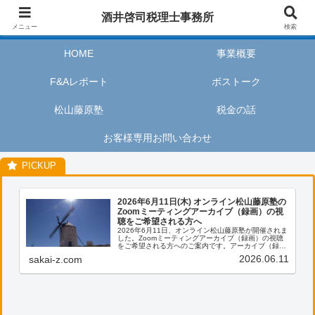
酒井啓司税理士事務所は、お客様が私たちのサービスを利用するときに、安心
酒井啓司税理士事務所
してリラックスし、楽しい時間を過ごせるように努めます。
メニュー
検索
HOME
事業概要
F&Aレポート
ボストーク
松山藤原塾
税金の話
お客様専用お問い合わせ
2026年6月11日(木) オンライン松山藤原塾の
Zoomミーティングアーカイブ（録画）の視
聴をご希望される方へ
2026年6月11日、オンライン松山藤原塾が開催されま
した。Zoomミーティングアーカイブ（録画）の視聴
をご希望される方へのご案内です。アーカイブ（録
画）の視聴をご希望される方は、お客様専用お問い合
2026.06.11
sakai-z.com
わせより、「松山藤原塾アーカイブ（録画）の...