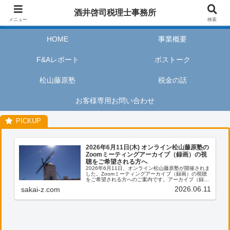
酒井啓司税理士事務所は、お客様が私たちのサービスを利用するときに、安心
酒井啓司税理士事務所
してリラックスし、楽しい時間を過ごせるように努めます。
メニュー
検索
HOME
事業概要
F&Aレポート
ボストーク
松山藤原塾
税金の話
お客様専用お問い合わせ
2026年6月11日(木) オンライン松山藤原塾の
Zoomミーティングアーカイブ（録画）の視
聴をご希望される方へ
2026年6月11日、オンライン松山藤原塾が開催されま
した。Zoomミーティングアーカイブ（録画）の視聴
をご希望される方へのご案内です。アーカイブ（録
画）の視聴をご希望される方は、お客様専用お問い合
2026.06.11
sakai-z.com
わせより、「松山藤原塾アーカイブ（録画）の...