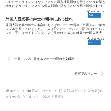
ぶりにオンラインではなくリアルに新入社員研修を行うという企業も
増えたようです。マスクも個人判断に委ねるという形で解禁されつつ
ありますので、社会の空気全体は明るくなったように感じら...
2023.04.18
F&Aレポート
外国人観光客の紳士の精神にあっぱれ
外国人観光客の紳士の精神にあっぱれ 街中の電車に外国人の中年カ
ップルが座っていました。二人はTシャツに半パン、背中にはデイバ
ック、手にはガイドブック。よく見かける感じの軽装の外国人観光客
です。彼らはなにやら楽しげに会話をしていました。 そこ...
2019.09.02
F&Aレポート
一見、ムダに見えるマナーの隠れた効率性
和室でのマナー
ホーム
F&Aレポート
遊郭(ゆうかく)・花柳界(かり
ゅうかい)から生まれた、今に生きる言葉