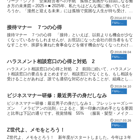
ワーク・シフト 企業経営者への手紙 孤独と貧困から自由になる働
き方の未来図＜2025＞■ 2025年、私たちはどんな風に働いているだ
ろうか。「漫然と迎える未来」には孤独で貧困な人生が待ち受け、
「主体的に築く未来」には自由で創造的な人生がある...
2014.07.01
F&Aレポート
接待マナー ７つの心得
接待マナー ７つの心得 「接待」といえば、以前よりも機会が少な
くなっているかもしれませんが、お世話になった会社の担当者をもて
なすことや、挨拶を兼ねた食事会などを催す機会がなくなったわけで
はありません。当然のことながら、友人同士の飲み会とちが...
2016.09.04
F&Aレポート
ハラスメント相談窓口の心得と対処 2
ハラスメント相談窓口の心得と対処 2 前回に続いて、ハラスメン
ト相談窓口の要点をまとめますが、相談窓口でなくとも、もし相談を
受けることがあれば、誰でも適切な対応がとれることが、組織として
望ましいあり方です。 こじれてしまった紛争の例をみると...
2019.04.10
F&Aレポート
ビジネスマナー研修：最近男子の身だしなみ
ビジネスマナー研修：最近男子の身だしなみ１、フレッシャーズシー
ズン 「メラビアンの法則」によると、第一印象の決め手となる要因
と比率は下記の通りです。視覚情報 55% （服装・髪型・メイクな
どの身だしなみ、態度、表情、しぐさなど）聴覚情報 3...
2017.03.26
F&Aレポート
Z世代よ、メモをとろう！
Z世代よ、メモをとろう！ 新年度がスタートしました。今年は３年