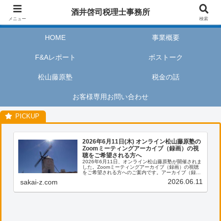
酒井啓司税理士事務所は、お客様が私たちのサービスを利用するときに、安心
酒井啓司税理士事務所
してリラックスし、楽しい時間を過ごせるように努めます。
メニュー
検索
HOME
事業概要
F&Aレポート
ボストーク
松山藤原塾
税金の話
お客様専用お問い合わせ
2026年6月11日(木) オンライン松山藤原塾の
Zoomミーティングアーカイブ（録画）の視
聴をご希望される方へ
2026年6月11日、オンライン松山藤原塾が開催されま
した。Zoomミーティングアーカイブ（録画）の視聴
をご希望される方へのご案内です。アーカイブ（録
画）の視聴をご希望される方は、お客様専用お問い合
2026.06.11
sakai-z.com
わせより、「松山藤原塾アーカイブ（録画）の...