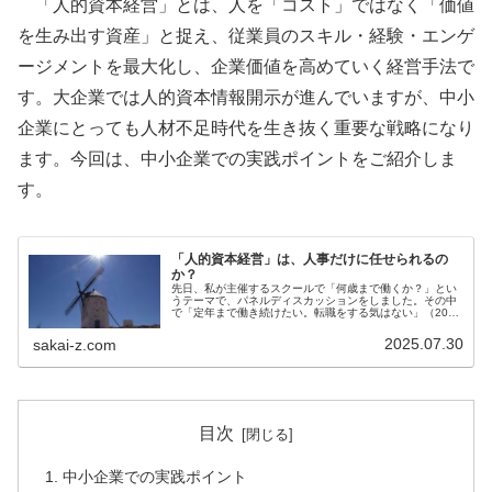
「人的資本経営」とは、人を「コスト」ではなく「価値
を生み出す資産」と捉え、従業員のスキル・経験・エンゲ
ージメントを最大化し、企業価値を高めていく経営手法で
す。大企業では人的資本情報開示が進んでいますが、中小
企業にとっても人材不足時代を生き抜く重要な戦略になり
ます。今回は、中小企業での実践ポイントをご紹介しま
す。
「人的資本経営」は、人事だけに任せられるの
か？
先日、私が主催するスクールで「何歳まで働くか？」とい
うテーマで、パネルディスカッションをしました。その中
で「定年まで働き続けたい。転職をする気はない」（20代
女性、金融機関勤務）という意見がありました。 最近
は、新卒入社したタイミングで転職...
2025.07.30
sakai-z.com
目次
中小企業での実践ポイント