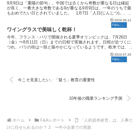
9月9日は「重陽の節句」。中国では古くから奇数が重なる日は縁起
が良く、一番大きな奇数である9が重なる9月9日は、一年のうちで最
もおめでたい日とされていました。 1月7日「人日(じんじつ)」、3
月3日「上巳(じょうし)」、5月5日「端午(た...
2024.09.11
F&Aレポート
ワイングラスで美味しく乾杯！
今年、フランス・パリで開催される夏季オリンピックは、7月26日
（金）〜8月11日（日）までの日程で実施されます。日程が近づくに
つれ、パリの街は一段と賑やかになっているようです。欧米では、昼
間からワインやビールを飲むことは珍しいことではありま...
2024.07.20
F&Aレポート
今こそ見直したい、「疑う」教育の重要性
10年後の職業ランキング予測
ホーム
F&Aレポート
「人的資本経営」は、人事だ
けに任せられるのか？ 2 〜中小企業での実践