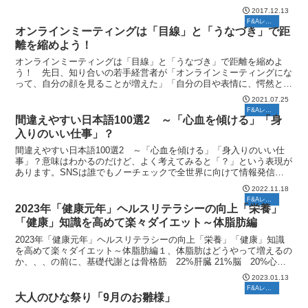
が」。 いずれも聞いていて、「？」と気になる間違い表現...
2017.12.13
F&Aレポート
オンラインミーティングは「目線」と「うなづき」で距
離を縮めよう！
オンラインミーティングは「目線」と「うなづき」で距離を縮めよ
う！ 先日、知り合いの若手経営者が「オンラインミーティングにな
って、自分の顔を見ることが増えた」「自分の目や表情に、愕然とす
ることがある」と言っていました。 これまでは、自分の顔を...
2021.07.25
F&Aレポート
間違えやすい日本語100選2 ～「心血を傾ける」「身
入りのいい仕事」？
間違えやすい日本語100選2 ～「心血を傾ける」「身入りのいい仕
事」？意味はわかるのだけど、よく考えてみると「？」という表現が
あります。SNSは誰でもノーチェックで全世界に向けて情報発信す
ることを可能にしました。気をつけていても、つい間違っ...
2022.11.18
F&Aレポート
2023年「健康元年」ヘルスリテラシーの向上「栄養」
「健康」知識を高めて楽々ダイエット～体脂肪編
2023年「健康元年」ヘルスリテラシーの向上「栄養」「健康」知識
を高めて楽々ダイエット～体脂肪編１、体脂肪はどうやって増えるの
か、、、の前に、基礎代謝とは骨格筋 22%肝臓 21%脳 20%心臓
9%腎臓 8%脂肪 4%その他 16% 基礎...
2023.01.13
F&Aレポート
大人のひな祭り「9月のお雛様」