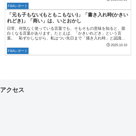
だ...
F&Aレポート
「元も子もない(もともこもない)」「書き入れ時(かきい
れどき)」「商い」は、いとおかし
日常、何気なく使っている言葉でも、そもそもの意味を知ると、面
白くなる言葉があります。たとえば、「かきいれどき」という言
葉。 恥ずかしながら、私はつい先日まで「掻き入れ時」と認識し
ていました。多くのお客様にお越しいただき、多くの利益を集める
2025.10.10
の...
F&Aレポート
アクセス