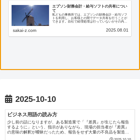
エプソン財務会計・給与ソフトの共有につい
て
私どもの事務所では、エプソンの財務会計・給与ソフ
トを利用し、お客様との間でデータ共有を行うことが
できます。自社で経理処理は行っていないがその内容
を確認したい、電子帳票の保存に活用したい等のご希
望がございましたら、ぜひ私共までご連絡ください。
2025.08.01
sakai-z.com
2025-10-10
ビジネス用語の読み方
少し前の話になりますが、ある製造業で「『差異』が生じたら報告
するように」という、指示がありながら、現場の担当者が『差異』
の意味の解釈が曖昧だったため、報告をせず大量の不良品を製造し
てしまったという出来事がありました。 ある程度の経験を積ん
2025.10.10