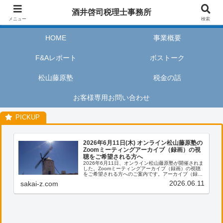
酒井啓司税理士事務所は、お客様が私たちのサービスを利用するときに、安心
酒井啓司税理士事務所
してリラックスし、楽しい時間を過ごせるように努めます。
メニュー
検索
HOME
事業概要
F&Aレポート
ボストーク
松山藤原塾
税金の話
お客様専用お問い合わせ
2026年6月11日(木) オンライン松山藤原塾の
Zoomミーティングアーカイブ（録画）の視
聴をご希望される方へ
2026年6月11日、オンライン松山藤原塾が開催されま
した。Zoomミーティングアーカイブ（録画）の視聴
をご希望される方へのご案内です。アーカイブ（録
画）の視聴をご希望される方は、お客様専用お問い合
2026.06.11
sakai-z.com
わせより、「松山藤原塾アーカイブ（録画）の...