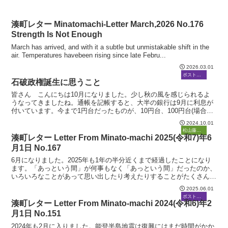
湊町レター Minatomachi-Letter March,2026 No.176
Strength Is Not Enough
March has arrived, and with it a subtle but unmistakable shift in the
air. Temperatures havebeen rising since late Febru...
2026.03.01
ボストーク
石破政権誕生に思うこと
皆さん こんにちは10月になりました。少し秋の風を感じられるよ
うなってきましたね。通帳を記帳すると、大半の銀行は9月に利息が
付いています。今まで1円台だったものが、10円台、100円台(場合に
よっては1000円台？)になっています。先日の日...
2024.10.01
ボストーク
松山藤原塾
湊町レター Letter From Minato-machi 2025(令和7)年6
月1日 No.167
6月になりました。2025年も1年の半分近くまで経過したことになり
ます。「あっという間」が何事もなく「あっという間」だったのか、
いろいろなことがあって思い出したり考えたりすることがたくさんあ
って「あっという間」だったのか、さて皆さんはいかが...
2025.06.01
ボストーク
湊町レター Letter From Minato-machi 2024(令和6)年2
月1日 No.151
2024年も2月に入りました。能登半島地震は復興にはまだ時間がかか