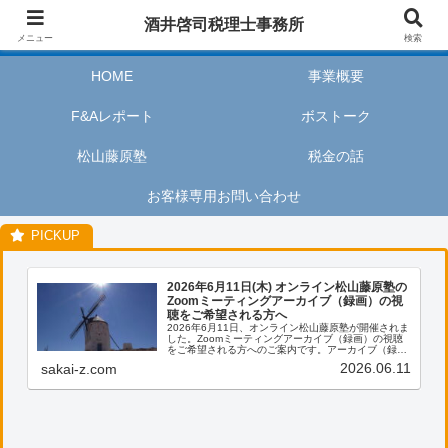
酒井啓司税理士事務所は、お客様が私たちのサービスを利用するときに、安心
酒井啓司税理士事務所
してリラックスし、楽しい時間を過ごせるように努めます。
メニュー
検索
HOME
事業概要
F&Aレポート
ボストーク
松山藤原塾
税金の話
お客様専用お問い合わせ
2026年6月11日(木) オンライン松山藤原塾の
Zoomミーティングアーカイブ（録画）の視
聴をご希望される方へ
2026年6月11日、オンライン松山藤原塾が開催されま
した。Zoomミーティングアーカイブ（録画）の視聴
をご希望される方へのご案内です。アーカイブ（録
画）の視聴をご希望される方は、お客様専用お問い合
2026.06.11
sakai-z.com
わせより、「松山藤原塾アーカイブ（録画）の...