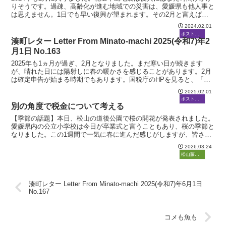
りそうです。過疎、高齢化が進む地域での災害は、愛媛県も他人事と
は思えません。1日でも早い復興が望まれます。その2月と言えば、
コロナになる少し前までは税制改正の季節でした。簡単...
2024.02.01
ボストーク
湊町レター Letter From Minato-machi 2025(令和7)年2
月1日 No.163
2025年も1ヵ月が過ぎ、2月となりました。まだ寒い日が続きます
が、晴れた日には陽射しに春の暖かさを感じることがあります。2月
は確定申告が始まる時期でもあります。国税庁のHPを見ると、「ス
マホとマイナンバーでe-Tax！」と出てきます。スマ...
2025.02.01
ボストーク
別の角度で税金について考える
【季節の話題】本日、松山の道後公園で桜の開花が発表されました。
愛媛県内の公立小学校は今日が卒業式と言うこともあり、桜の季節と
なりました。この1週間で一気に春に進んだ感じがしますが、皆さん
の周りでいかがでしょうか。春と言えば来週4月からの道交...
2026.03.24
ボストーク
松山藤原塾
湊町レター Letter From Minato-machi 2025(令和7)年6月1日
No.167
コメも魚も