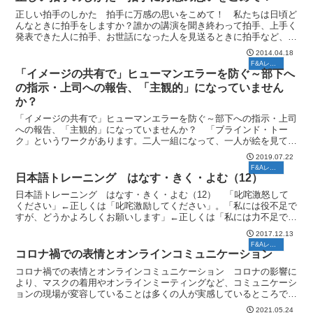
正しい拍手のしかた 拍手に万感の思いをこめて！ 私たちは日頃ど
んなときに拍手をしますか？誰かの講演を聞き終わって拍手、上手く
発表できた人に拍手、お世話になった人を見送るときに拍手など、仕
事や人生の節々で拍手を送るシーンがあります。 拍手には...
2014.04.18
F&Aレポート
「イメージの共有で」ヒューマンエラーを防ぐ～部下へ
の指示・上司への報告、「主観的」になっていません
か？
「イメージの共有で」ヒューマンエラーを防ぐ～部下への指示・上司
への報告、「主観的」になっていませんか？ 「ブラインド・トー
ク」というワークがあります。二人一組になって、一人が絵を見て、
言葉だけでその内容を伝え、相手に同じ絵を描いてもらうとい...
2019.07.22
F&Aレポート
日本語トレーニング はなす・きく・よむ（12）
日本語トレーニング はなす・きく・よむ（12） 「叱咤激怒して
ください」←正しくは「叱咤激励してください」。「私には役不足で
すが、どうかよろしくお願いします」←正しくは「私には力不足です
が」。 いずれも聞いていて、「？」と気になる間違い表現...
2017.12.13
F&Aレポート
コロナ禍での表情とオンラインコミュニケーション
コロナ禍での表情とオンラインコミュニケーション コロナの影響に
より、マスクの着用やオンラインミーティングなど、コミュニケーシ
ョンの現場が変容していることは多くの人が実感しているところで
す。元来、私たちはコミュニケーションを行うとき、視覚情報...
2021.05.24