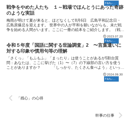
F&Aレポート
戦争をやめた人たち １～戦場でほんとうにあった奇跡
のような実話
梅雨が明けて夏が来ると、ほどなくして8月6日 広島平和記念日・
広島原爆忌を迎えます。 世界中の人が平和を願いながらも、未だ戦
争を始める人間がいます。ここに一冊の絵本をご紹介します。（戦争
をやめた人たち ・・・1914年のクリスマス休戦・・・...
2023.07.20
F&Aレポート
令和５年度「国語に関する世論調査」2 〜言葉遣いに
対する印象や慣用句等の理解
「さくっ」「もふもふ」「まったり」は使うことがあるが5割台質
問：あなたは、ここに挙げた（1）〜（7）の下線部の言い方を使う
ことがありますか？ 「しっかり、たくさん食べよう」といった
意味で「がっつり食べよう」と言う「ゆっくり、のんびりする...
2024.09.30
F&Aレポート
「残心」の心得
幹事の仕事