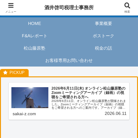
酒井啓司税理士事務所は、お客様が私たちのサービスを利用するときに、安心
酒井啓司税理士事務所
してリラックスし、楽しい時間を過ごせるように努めます。
メニュー
検索
HOME
事業概要
F&Aレポート
ボストーク
松山藤原塾
税金の話
お客様専用お問い合わせ
2026年6月11日(木) オンライン松山藤原塾の
Zoomミーティングアーカイブ（録画）の視
聴をご希望される方へ
2026年6月11日、オンライン松山藤原塾が開催されま
した。Zoomミーティングアーカイブ（録画）の視聴
をご希望される方へのご案内です。アーカイブ（録
画）の視聴をご希望される方は、お客様専用お問い合
2026.06.11
sakai-z.com
わせより、「松山藤原塾アーカイブ（録画）の...