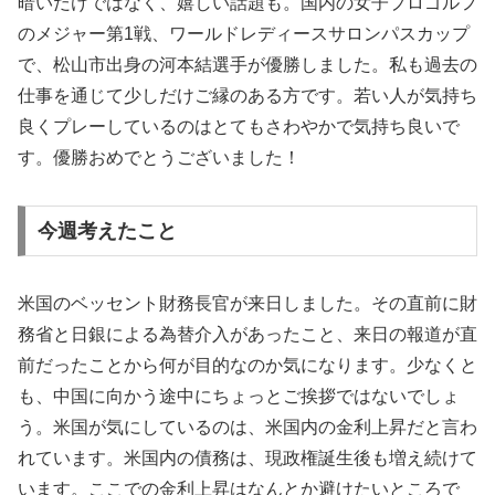
暗いだけではなく、嬉しい話題も。国内の女子プロゴルフ
のメジャー第1戦、ワールドレディースサロンパスカップ
で、松山市出身の河本結選手が優勝しました。私も過去の
仕事を通じて少しだけご縁のある方です。若い人が気持ち
良くプレーしているのはとてもさわやかで気持ち良いで
す。優勝おめでとうございました！
今週考えたこと
米国のベッセント財務長官が来日しました。その直前に財
務省と日銀による為替介入があったこと、来日の報道が直
前だったことから何が目的なのか気になります。少なくと
も、中国に向かう途中にちょっとご挨拶ではないでしょ
う。米国が気にしているのは、米国内の金利上昇だと言わ
れています。米国内の債務は、現政権誕生後も増え続けて
います。ここでの金利上昇はなんとか避けたいところで