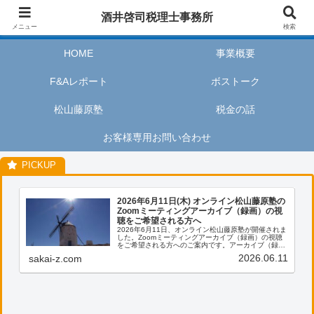
酒井啓司税理士事務所は、お客様が私たちのサービスを利用するときに、安心
酒井啓司税理士事務所
してリラックスし、楽しい時間を過ごせるように努めます。
メニュー
検索
HOME
事業概要
F&Aレポート
ボストーク
松山藤原塾
税金の話
お客様専用お問い合わせ
2026年6月11日(木) オンライン松山藤原塾の
Zoomミーティングアーカイブ（録画）の視
聴をご希望される方へ
2026年6月11日、オンライン松山藤原塾が開催されま
した。Zoomミーティングアーカイブ（録画）の視聴
をご希望される方へのご案内です。アーカイブ（録
画）の視聴をご希望される方は、お客様専用お問い合
2026.06.11
sakai-z.com
わせより、「松山藤原塾アーカイブ（録画）の...