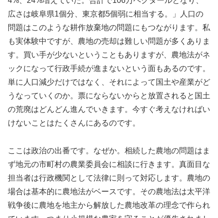
4%、24%増えていた。合計で106万ヘクタールとなり、
広さは岐阜県1個分、東京都5個弱に相当する。」人口の
問題はこのような耕作放棄地の問題にもつながります。私
も実体験中ですが、農地の売却は難しい問題が多くありま
す。買い手が少ないということもありますが、農地法がネ
ックになって行政手続が進まないという面もあるのです。
単に人口減少だけではなく、それによって国土や産業がど
うなっていくのか。票にならないからと放置されると国土
の荒廃はどんどん進んでいきます。今すぐ考えなければい
けないことはたくさんにあるのです。
ここは政治の出番です。なぜか。相続した農地の問題はま
ず地元の市町村の農業委員会に相談に行きます。真面目な
担当者は行政機関として法律に則って対応します。農地の
場合は基本的に農地法がベースです。その農地法は太平洋
戦争後に農地を地主から解放した農地改革の理念で作られ