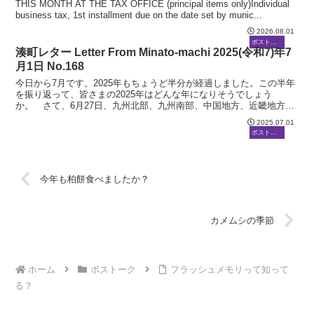
THIS MONTH AT THE TAX OFFICE (principal items only)Individual
business tax, 1st installment due on the date set by munic...
2026.08.01
ボストーク
湊町レター Letter From Minato-machi 2025(令和7)年7
月1日 No.168
今日から7月です。2025年もちょうど半分が経過しました。この半年
を振り返って、皆さまの2025年はどんな年になりそうでしょう
か。 さて、6月27日、九州北部、九州南部、中国地方、近畿地方と
一緒に、四国地方も梅雨明けが発表されました。九州南...
2025.07.01
ボストーク
今年も柏餅食べましたか？
カメムシの季節
ホーム
ボストーク
フラッシュメモリって知って
る？