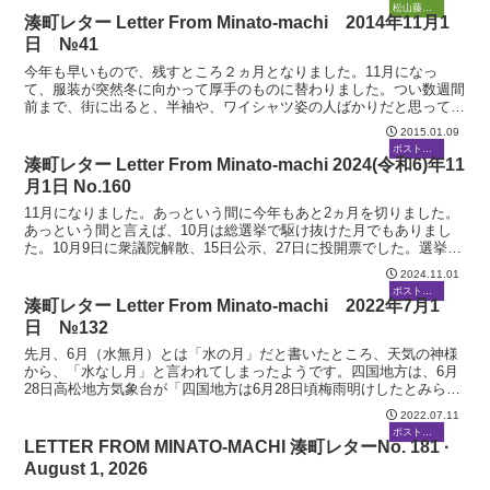
松山藤原塾
湊町レター Letter From Minato-machi 2014年11月1
日 №41
今年も早いもので、残すところ２ヵ月となりました。11月になっ
て、服装が突然冬に向かって厚手のものに替わりました。つい数週間
前まで、街に出ると、半袖や、ワイシャツ姿の人ばかりだと思ってい
たのに、そんな人はいなくなってしまいました。ただ、ビジネ...
2015.01.09
ボストーク
湊町レター Letter From Minato-machi 2024(令和6)年11
月1日 No.160
11月になりました。あっという間に今年もあと2ヵ月を切りました。
あっという間と言えば、10月は総選挙で駆け抜けた月でもありまし
た。10月9日に衆議院解散、15日公示、27日に投開票でした。選挙結
果についてはすでにご存じの通り、自⺠・公明両党...
2024.11.01
ボストーク
湊町レター Letter From Minato-machi 2022年7月1
日 №132
先月、6月（水無月）とは「水の月」だと書いたところ、天気の神様
から、「水なし月」と言われてしまったようです。四国地方は、6月
28日高松地方気象台が「四国地方は6月28日頃梅雨明けしたとみられ
る」と発表しました。1951年に始まった統計以来、...
2022.07.11
ボストーク
LETTER FROM MINATO-MACHI 湊町レターNo. 181 ·
August 1, 2026