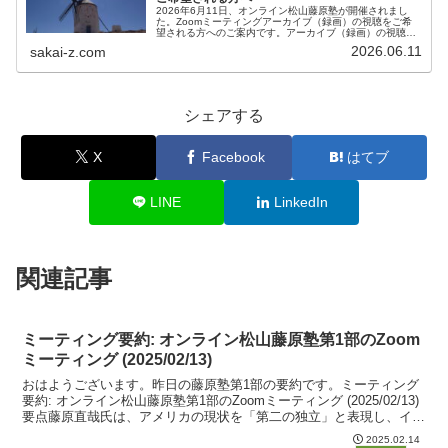
2026年6月11日、オンライン松山藤原塾が開催されまし
た。Zoomミーティングアーカイブ（録画）の視聴をご希
望される方へのご案内です。アーカイブ（録画）の視聴を
ご希望される方は、お客様専用お問い合わせより、「松山
2026.06.11
sakai-z.com
藤原塾アーカイブ（録画）の...
シェアする
X
Facebook
はてブ
LINE
LinkedIn
関連記事
ミーティング要約: オンライン松山藤原塾第1部のZoom
ミーティング (2025/02/13)
おはようございます。昨日の藤原塾第1部の要約です。ミーティング
要約: オンライン松山藤原塾第1部のZoomミーティング (2025/02/13)
要点藤原直哉氏は、アメリカの現状を「第二の独立」と表現し、イギ
リスの影響下にあるワシントンDCの...
2025.02.14