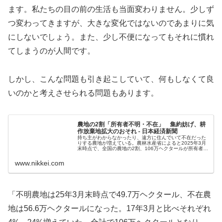
ます。私たちの目の前の生活も当面変わりません。少しず
つ変わってきますが、大きな変化ではないのであまりに気
にしないでしょう。また、少し不便になってもそれに慣れ
てしまうのが人間です。
しかし、こんな問題も引き起こしていて、何もしなくて良
いのかと考えさせられる問題もあります。
農地の2割「所有者不明・不在」 集約妨げ、耕
作放棄地拡大のおそれ - 日本経済新聞
持ち主がわからなかったり、遠方に住んでいて不在だった
りする農地が増えている。農林水産省によると2025年3月
末時点で、全国の農地の2割、106万ヘクタールが所有者不
明・不在の状態だった。17年3月末に比べ14%広がった。
所有者が不明・不在だ...
www.nikkei.com
「不明農地は25年3月末時点で49.7万ヘクタール、不在農
地は56.6万ヘクタールになった。17年3月と比べそれぞれ