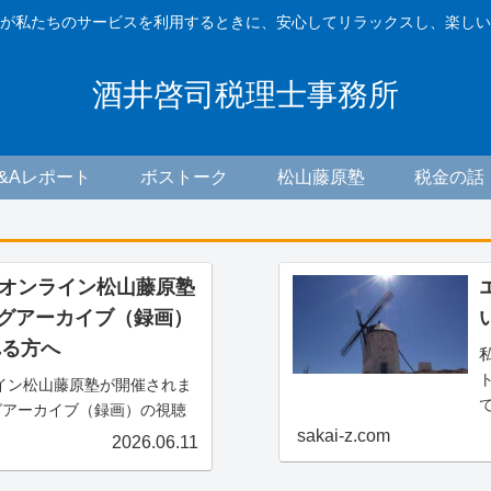
が私たちのサービスを利用するときに、安心してリラックスし、楽しい
酒井啓司税理士事務所
F&Aレポート
ボストーク
松山藤原塾
税金の話
木) オンライン松山藤原塾
ングアーカイブ（録画）
れる方へ
ンライン松山藤原塾が開催されま
グアーカイブ（録画）の視聴
案内です。アーカイブ（録
sakai-z.com
2026.06.11
る方は、お客様専用お問い合
ーカイブ（録画）の...