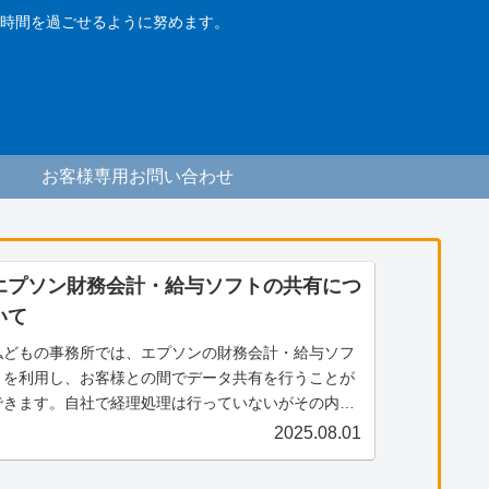
時間を過ごせるように努めます。
お客様専用お問い合わせ
エプソン財務会計・給与ソフトの共有につ
いて
私どもの事務所では、エプソンの財務会計・給与ソフ
トを利用し、お客様との間でデータ共有を行うことが
できます。自社で経理処理は行っていないがその内容
を確認したい、電子帳票の保存に活用したい等のご希
2025.08.01
望がございましたら、ぜひ私共までご連絡ください。