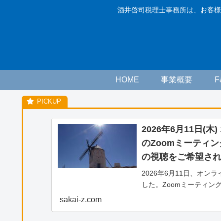
酒井啓司税理士事務所は、お客様
HOME
事業概要
2026年6月11日(
のZoomミーティ
の視聴をご希望さ
2026年6月11日、オ
した。Zoomミーティン
をご希望される方へのご
sakai-z.com
画）の視聴をご希望され
わせより、「松山藤原塾ア