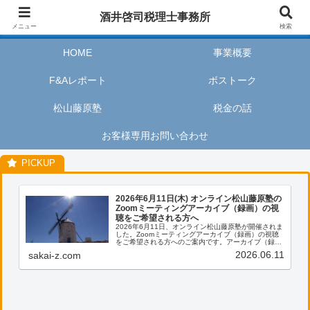
酒井啓司税理士事務所は、お客様が私たちのサービスを利用するときに、安心
酒井啓司税理士事務所
してリラックスし、楽しい時間を過ごせるように努めます。
メニュー
検索
HOME
事業概要
F&Aレポート
ボストーク
松山藤原塾
税金の話
お客様専用お問い合わせ
2026年6月11日(木) オンライン松山藤原塾の
Zoomミーティングアーカイブ（録画）の視
聴をご希望される方へ
2026年6月11日、オンライン松山藤原塾が開催されま
した。Zoomミーティングアーカイブ（録画）の視聴
をご希望される方へのご案内です。アーカイブ（録
画）の視聴をご希望される方は、お客様専用お問い合
2026.06.11
sakai-z.com
わせより、「松山藤原塾アーカイブ（録画）の...