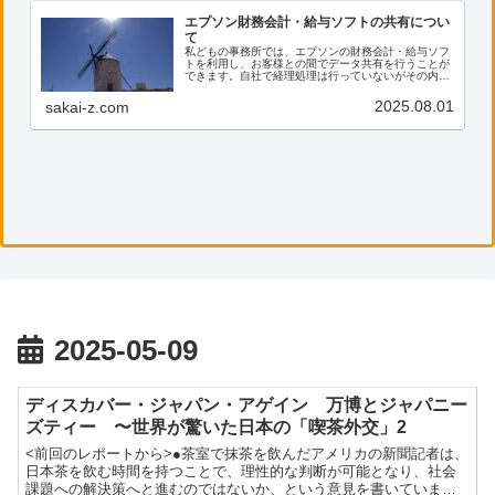
エプソン財務会計・給与ソフトの共有につい
て
私どもの事務所では、エプソンの財務会計・給与ソフ
トを利用し、お客様との間でデータ共有を行うことが
できます。自社で経理処理は行っていないがその内容
を確認したい、電子帳票の保存に活用したい等のご希
望がございましたら、ぜひ私共までご連絡ください。
2025.08.01
sakai-z.com
2025-05-09
ディスカバー・ジャパン・アゲイン 万博とジャパニー
ズティー 〜世界が驚いた日本の「喫茶外交」2
<前回のレポートから>●茶室で抹茶を飲んだアメリカの新聞記者は、
日本茶を飲む時間を持つことで、理性的な判断が可能となり、社会
課題への解決策へと進むのではないか、という意見を書いていま