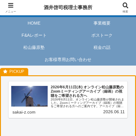
酒井啓司税理士事務所は、お客様が私たちのサービスを利用するときに、安心
酒井啓司税理士事務所
してリラックスし、楽しい時間を過ごせるように努めます。
メニュー
検索
HOME
事業概要
F&Aレポート
ボストーク
松山藤原塾
税金の話
お客様専用お問い合わせ
2026年6月11日(木) オンライン松山藤原塾の
Zoomミーティングアーカイブ（録画）の視
聴をご希望される方へ
2026年6月11日、オンライン松山藤原塾が開催されま
した。Zoomミーティングアーカイブ（録画）の視聴
をご希望される方へのご案内です。アーカイブ（録
画）の視聴をご希望される方は、お客様専用お問い合
2026.06.11
sakai-z.com
わせより、「松山藤原塾アーカイブ（録画）の...