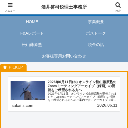
酒井啓司税理士事務所は、お客様が私たちのサービスを利用するときに、安心
酒井啓司税理士事務所
してリラックスし、楽しい時間を過ごせるように努めます。
メニュー
検索
HOME
事業概要
F&Aレポート
ボストーク
松山藤原塾
税金の話
お客様専用お問い合わせ
2026年6月11日(木) オンライン松山藤原塾の
Zoomミーティングアーカイブ（録画）の視
聴をご希望される方へ
2026年6月11日、オンライン松山藤原塾が開催されま
した。Zoomミーティングアーカイブ（録画）の視聴
をご希望される方へのご案内です。アーカイブ（録
画）の視聴をご希望される方は、お客様専用お問い合
2026.06.11
sakai-z.com
わせより、「松山藤原塾アーカイブ（録画）の...