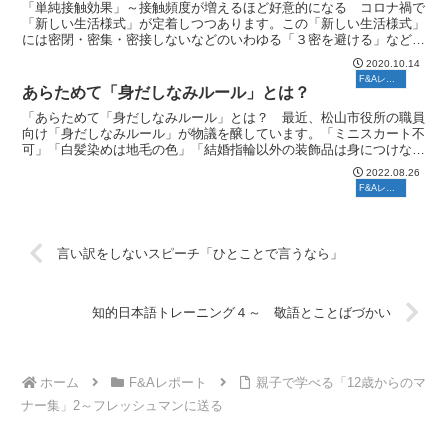
「単純接触効果」～接触頻度が増えるほど好意的になる コロナ禍で
「新しい生活様式」が定着しつつあります。この「新しい生活様式」
には密閉・密集・密接しないなどのいわゆる「３密を避ける」などが
あり、ビジネスの会合やプライベートな飲み会も極端に減っ...
2020.10.14
F&Aレポート
あらためて「身だしなみルール」とは？
「あらためて「身だしなみルール」とは？ 最近、松山市役所の職員
向け「身だしなみルール」が物議を醸しています。「ミニスカート不
可」「白髪染めは地毛の色」「結婚指輪以外の装飾品は身につけな
い」など、細かく書かれたものが市役所内に張り出されている...
2022.08.26
F&Aレポート
言い訳をしないスピーチ「ひとことで言うなら」
知的日本語トレーニング４～ 敬語とことばづかい
ホーム
F&Aレポート
親子で学べる「12歳からのマ
ナー集」2～フレッシュマンに送る