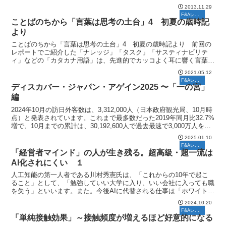
ートでも紹介したしたことのある人物だが、ネット全盛時...
2013.11.29
F&Aレポート
ことばのちから「言葉は思考の土台」4 初夏の歳時記
より
ことばのちから「言葉は思考の土台」4 初夏の歳時記より 前回の
レポートでご紹介した「ナレッジ」「タスク」「サスティナビリテ
ィ」などの「カタカナ用語」は、先進的でカッコよく耳に響く言葉か
もしれませんが、私たちの祖先の感性が生み出した日本語の味...
2021.05.12
F&Aレポート
ディスカバー・ジャパン・アゲイン2025 〜「一の宮」
編
2024年10月の訪日外客数は、3,312,000人（日本政府観光局、10月時
点）と発表されています。これまで最多数だった2019年同月比32.7%
増で、10月までの累計は、30,192,600人で過去最速で3,000万人を突
破したと言われ...
2025.01.10
F&Aレポート
「経営者マインド」の人が生き残る。超高級・超一流は
AI化されにくい １
人工知能の第一人者である川村秀憲氏は、「これからの10年で起こ
ること」として、「勉強していい大学に入り、いい会社に入っても職
を失う」といいます。また。今後AIに代替される仕事は「ホワイトカ
ラー」であると。それは「お金になるから」。つまり、ホ...
2024.10.20
F&Aレポート
「単純接触効果」～接触頻度が増えるほど好意的になる