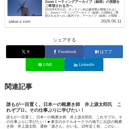
Zoomミーティングアーカイブ（録画）の視聴を
ご希望される方へ
2026年6月11日、オンライン松山藤原塾が開催されまし
た。Zoomミーティングアーカイブ（録画）の視聴をご希
望される方へのご案内です。アーカイブ（録画）の視聴を
ご希望される方は、お客様専用お問い合わせより、「松山
2026.06.11
sakai-z.com
藤原塾アーカイブ（録画）の...
シェアする
X
Facebook
はてブ
LINE
LinkedIn
関連記事
誰もが一目置く。日本一の靴磨き師 井上源太郎氏 こ
れぞプロ。その仕事ぶりに学びたい！
誰もが一目置く。日本一の靴磨き師 井上源太郎氏 これぞプロ。そ
の仕事ぶりに学びたい！■ 東京のホテルオークラの地下に伝説の靴磨
き師 井上源太郎、通称「源さん」がいる。10年近く前、このレポ