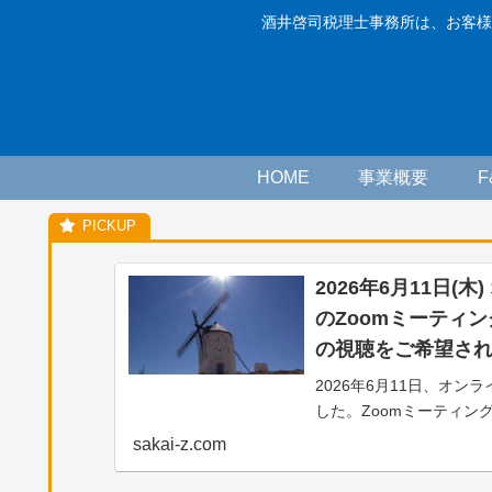
酒井啓司税理士事務所は、お客様
HOME
事業概要
2026年6月11日(
のZoomミーティ
の視聴をご希望さ
2026年6月11日、オ
した。Zoomミーティン
をご希望される方へのご
sakai-z.com
画）の視聴をご希望され
わせより、「松山藤原塾ア