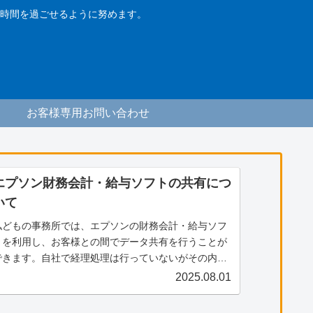
時間を過ごせるように努めます。
お客様専用お問い合わせ
エプソン財務会計・給与ソフトの共有につ
いて
私どもの事務所では、エプソンの財務会計・給与ソフ
トを利用し、お客様との間でデータ共有を行うことが
できます。自社で経理処理は行っていないがその内容
を確認したい、電子帳票の保存に活用したい等のご希
2025.08.01
望がございましたら、ぜひ私共までご連絡ください。