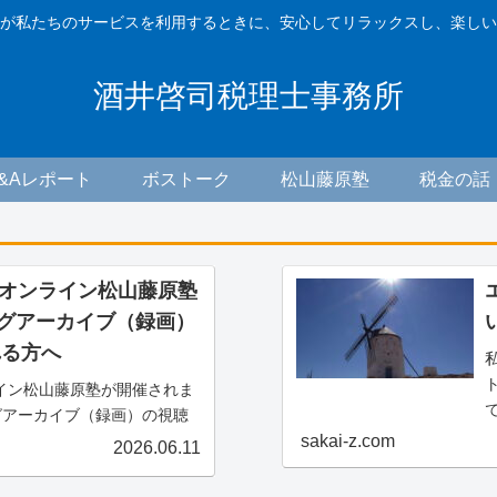
が私たちのサービスを利用するときに、安心してリラックスし、楽しい
酒井啓司税理士事務所
F&Aレポート
ボストーク
松山藤原塾
税金の話
木) オンライン松山藤原塾
ングアーカイブ（録画）
れる方へ
ンライン松山藤原塾が開催されま
グアーカイブ（録画）の視聴
案内です。アーカイブ（録
sakai-z.com
2026.06.11
る方は、お客様専用お問い合
ーカイブ（録画）の...