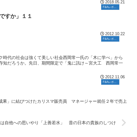
2018.05.21
F&Aレポート
ですか」１１
2012.10.22
F&Aレポート
ワーク時代の社会は強くて美しい社会西岡常一氏の「木に学べ」から
存知だろうか。先日、期間限定で「鬼に訊け～宮大工 西岡常一
2012.11.06
F&Aレポート
成果」に結びつけたカリスマ販売員 マネージャー就任２年で売上
質は自他への思いやり「上善若水」 昔の日本の貴族のしつけ