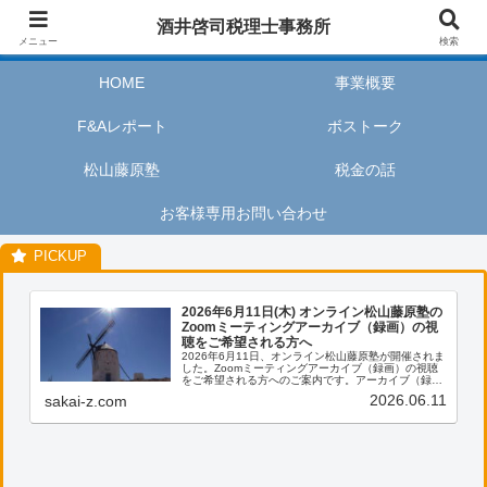
酒井啓司税理士事務所は、お客様が私たちのサービスを利用するときに、安心
酒井啓司税理士事務所
してリラックスし、楽しい時間を過ごせるように努めます。
メニュー
検索
HOME
事業概要
F&Aレポート
ボストーク
松山藤原塾
税金の話
お客様専用お問い合わせ
2026年6月11日(木) オンライン松山藤原塾の
Zoomミーティングアーカイブ（録画）の視
聴をご希望される方へ
2026年6月11日、オンライン松山藤原塾が開催されま
した。Zoomミーティングアーカイブ（録画）の視聴
をご希望される方へのご案内です。アーカイブ（録
画）の視聴をご希望される方は、お客様専用お問い合
2026.06.11
sakai-z.com
わせより、「松山藤原塾アーカイブ（録画）の...