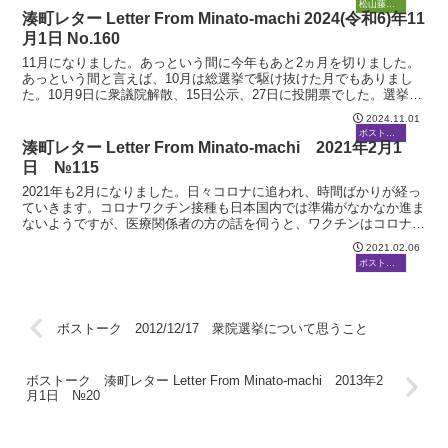
ボストーク
松山藤原塾
湊町レター Letter From Minato-machi 2024(令和6)年11
月1日 No.160
11月になりました。あっという間に今年もあと2ヵ月を切りました。
あっという間と言えば、10月は総選挙で駆け抜けた月でもありまし
た。10月9日に衆議院解散、15日公示、27日に投開票でした。選挙結
果についてはすでにご存じの通り、自⺠・公明両党...
2024.11.01
ボストーク
湊町レター Letter From Minato-machi 2021年2月1
日 №115
2021年も2月になりました。日々コロナに追われ、時間ばかりが経っ
ていきます。コロナワクチン接種も日本国内では準備がなかなか進ま
ないようですが、医療関係者の方の話を伺うと、ワクチンはコロナウ
ィルスを消してしまうのではなく、感染した場合の重症...
2021.02.06
ボストーク
ボストーク 2012/12/17 衆院選挙について思うこと
ボストーク 湊町レター Letter From Minato-machi 2013年2
月1日 №20