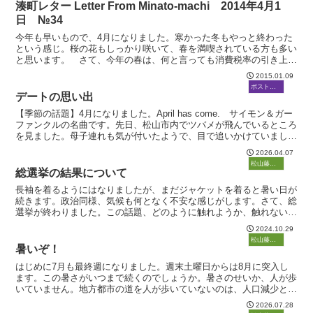
湊町レター Letter From Minato-machi 2014年4月1
日 №34
今年も早いもので、4月になりました。寒かった冬もやっと終わった
という感じ。桜の花もしっかり咲いて、春を満喫されている方も多い
と思います。 さて、今年の春は、何と言っても消費税率の引き上げ
という大テーマです。引き上げ前の3月は、バブル時を彷彿...
2015.01.09
ボストーク
デートの思い出
【季節の話題】4月になりました。April has come. サイモン＆ガー
ファンクルの名曲です。先日、松山市内でツバメが飛んでいるところ
を見ました。母子連れも気が付いたようで、目で追いかけていまし
た。桜の花も満開です。咲き始め〜満開〜散...
2026.04.07
ボストーク
松山藤原塾
総選挙の結果について
長袖を着るようにはなりましたが、まだジャケットを着ると暑い日が
続きます。政治同様、気候も何となく不安な感じがします。さて、総
選挙が終わりました。この話題、どのように触れようか、触れないわ
けにもいかず、悩んでいるうちに火曜日の夜になってしまい...
2024.10.29
ボストーク
松山藤原塾
暑いぞ！
はじめに7月も最終週になりました。週末土曜日からは8月に突入し
ます。この暑さがいつまで続くのでしょうか。暑さのせいか、人が歩
いていません。地方都市の道を人が歩いていないのは、人口減少とい
うこともありますが、公共交通手段が都会ほど便利ではなく...
2026.07.28