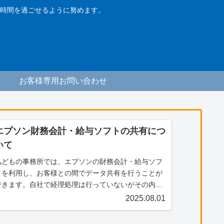
時間を過ごせるように努めます。
お客様専用お問い合わせ
エプソン財務会計・給与ソフトの共有につ
いて
私どもの事務所では、エプソンの財務会計・給与ソフ
トを利用し、お客様との間でデータ共有を行うことが
できます。自社で経理処理は行っていないがその内容
を確認したい、電子帳票の保存に活用したい等のご希
2025.08.01
望がございましたら、ぜひ私共までご連絡ください。