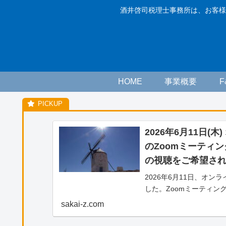
酒井啓司税理士事務所は、お客様
HOME
事業概要
2026年6月11日(
のZoomミーティ
の視聴をご希望さ
2026年6月11日、オ
した。Zoomミーティン
をご希望される方へのご
sakai-z.com
画）の視聴をご希望され
わせより、「松山藤原塾ア