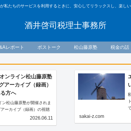
が私たちのサービスを利用するときに、安心してリラックスし、楽しい
酒井啓司税理士事務所
F&Aレポート
ボストーク
松山藤原塾
税金の話
木) オンライン松山藤原塾
ングアーカイブ（録画）
れる方へ
ンライン松山藤原塾が開催されま
グアーカイブ（録画）の視聴
案内です。アーカイブ（録
sakai-z.com
2026.06.11
る方は、お客様専用お問い合
ーカイブ（録画）の...